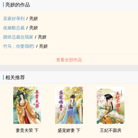
亮妍的作品
哀家好孕到
/
亮妍
改嫁酷总裁
/
亮妍
跷班总裁住我家
/
亮妍
竹马，你娶我吧!
/
亮妍
查看全部作品
相关推荐
妻贵夫荣 下
盛宠娇妻 下
王妃不圆房