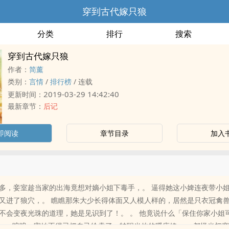
穿到古代嫁只狼
分类
排行
搜索
穿到古代嫁只狼
作者：
简薰
类别：
言情
/
排行榜
/
连载
2019-03-29 14:42:40
更新时间：
最新章节：
后记
即阅读
章节目录
加入
多，妾室趁当家的出海竟想对嫡小姐下毒手，。 逼得她这小婢连夜带小
又进了狼穴，。 瞧瞧那朱大少长得体面又人模人样的，居然是只衣冠禽兽
不会变夜光珠的道理，她是见识到了！。 。 他竟说什么「保住你家小姐
…。 呜呜，害她不得已把自己给卖了，转职当他的暖床婢，。 都怪当初