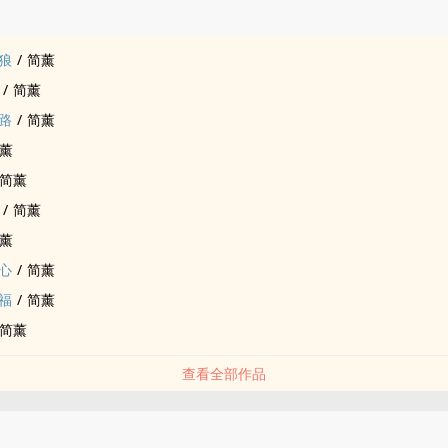
品
狼
/
简薰
/
简薰
路
/
简薰
薰
简薰
/
简薰
薰
心
/
简薰
福
/
简薰
简薰
查看全部作品