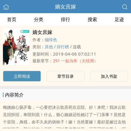
嫡女庶嫁
首页
分类
排行
搜索
足迹
嫡女庶嫁
作者：
烟绯色
类别：
其他
/
排行榜
/
连载
2019-04-06 07:02:11
更新时间：
最新章节：
291 一如当年（大结局）
立即阅读
章节目录
加入书架
内容简介
梅姨娘心肠歹毒，一心要把沐云歌弄死在后院。好！来吧！我沐云歌
见招拆招，奉陪到底！什么，狠心姨娘还给她订了一门亲事？居然是
个容毁，身残，命不久矣的病秧子！嫁！当然要嫁！最好是嫁过去他
就翘辫子，那她就有大床睡，可以看俊男帅哥，还不用服侍男人，呵