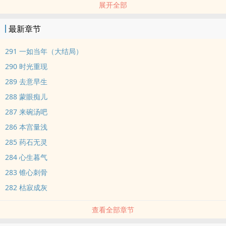
展开全部
呵，这样的日子，想想都会乐得合不拢腿呀！谁知道嫁过去之后，发
现这病秧子......
最新章节
291 一如当年（大结局）
290 时光重现
289 去意早生
288 蒙眼痴儿
287 来碗汤吧
286 本宫量浅
285 药石无灵
284 心生暮气
283 锥心刺骨
282 枯寂成灰
查看全部章节