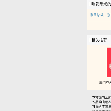
唯爱阳光
撒旦总裁，别
相关推荐
豪门夺
本站面向全
作品均由網
可能含不適