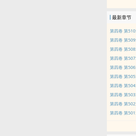
最新章节
第四卷 第5
第四卷 第5
第四卷 第50
第四卷 第50
第四卷 第50
第四卷 第50
第四卷 第50
第四卷 第50
第四卷 第50
第四卷 第50