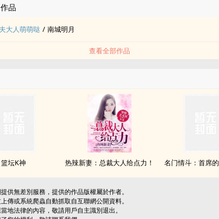
的作品
夫大人萌萌哒
/
南城明月
查看全部作品
篮坛K神
热辣新妻：总裁大人给点力！
名门情斗：首席
網提供無差別服務，提供的作品版權屬於作者。
友上傳或系統爬蟲自動抓取自互聯網公開資料。
應當地法律的內容，敬請用戶自主識別退出。