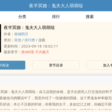
夜半冥婚：鬼夫大人萌萌哒
分类
排行
搜索
夜半冥婚：鬼夫大人萌萌哒
作者：
南城明月
类别：
其他
/
排行榜
/
连载
2023-09-18 18:02:11
更新时间：
最新章节：
第480章 不共戴天
即阅读
章节目录
加入
半冥婚：鬼夫大人萌萌哒：叔儿说我的命格，是天生跟死人打交道的好料
真被他乌鸦嘴说中了，我意外结了一段难缠的阴缘。这个男鬼各种卑鄙无
旦的说：本公子活着的时候，仰慕我的女子，多如过江之鲤，你确定不跟
这店了。我当然坚决摇头，但他接下来对我做的事，却是我怎么也始料未及的..