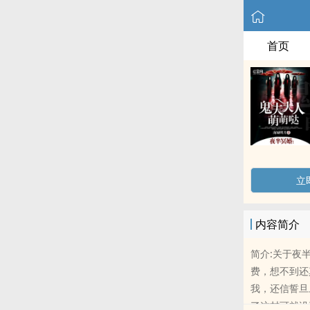
首页
立
内容简介
简介:关于夜
费，想不到还
我，还信誓旦
了这村可就没