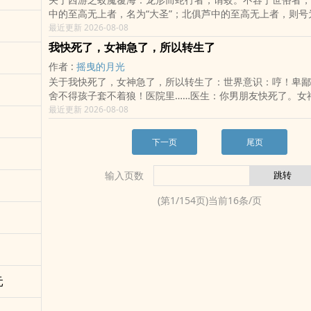
中的至高无上者，名为“大圣”；北俱芦中的至高无上者，则号
圣”！
最近更新 2026-08-08
我快死了，女神急了，所以转生了
作者 :
摇曳的月光
关于我快死了，女神急了，所以转生了：世界意识：哼！卑鄙
舍不得孩子套不着狼！医院里……医生：你男朋友快死了。女
么！老娘好不容易等到他向我求婚！不许死！男主：？。。。
最近更新 2026-08-08
可怜的男主只能被迫转生异世界了……
下一页
尾页
输入页数
(第
1
/
154
页)当前
16
条/页
元