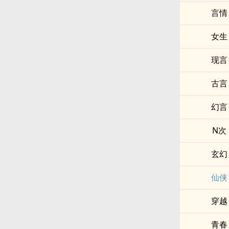
言情
女生
现言
古言
幻言
N次
玄幻
仙侠
穿越
青春