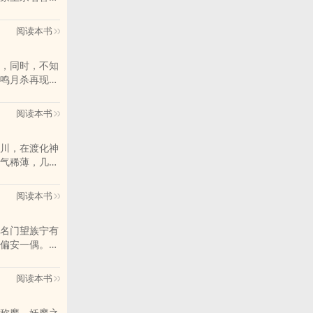
子云生的评
，把脉都不会
阅读本书
，同时，不知
鸣月杀再现，
是否会打
阅读本书
川，在渡化神
气稀薄，几乎
的灵气，还自
与人斗，与天
阅读本书
心，随性而
符，潇洒舒适
名门望族宁有
偏安一偶。一
阅读本书
称魔。妖魔之