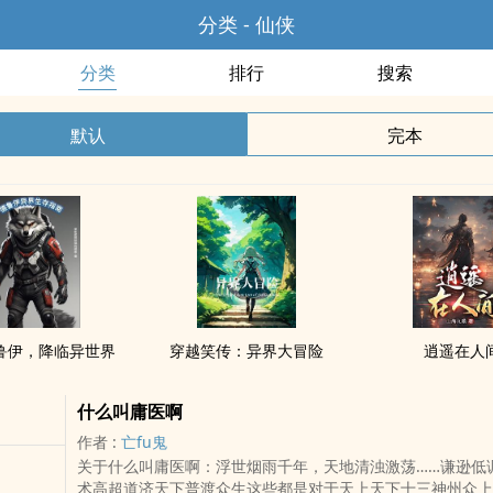
分类 - 仙侠
分类
排行
搜索
默认
完本
鲁伊，降临异世界
穿越笑传：异界大冒险
逍遥在人
什么叫庸医啊
作者 :
亡fu鬼
关于什么叫庸医啊：浮世烟雨千年，天地清浊激荡……谦逊低
术高超道济天下普渡众生这些都是对于天上天下十三神州众上