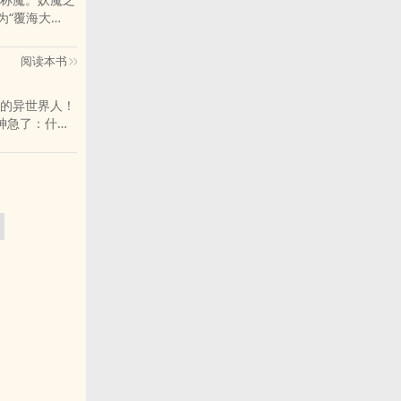
为“覆海大
阅读本书
的异世界人！
神急了：什
。。。。于是