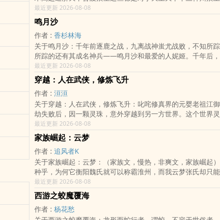
高客卿，济世录首领，太乙门世外医尊，轮回尊者，云家大公
最近更新 2026-08-08
价。但谁又能想到，这么一位绝世神医只是个连药材都记不清
鸣月沙
的大庸医……
作者 :
香杉林海
关于鸣月沙：千年前逐鹿之战，九离战神蚩尤战败，不知所踪
所踪的还有其成名神兵——鸣月沙和最爱的人妮姬。千年后，
蚩尤和妮姬是否重现人界。同时，各族暗潮涌动，人界的宁静
最近更新 2026-08-08
破.......
穿越：人在武侠，修炼飞升
作者 :
洹洹
关于穿越：人在武侠，修炼飞升：叱咤修真界的元婴老祖江御
劫失败后，因一颗灵珠，意外穿越到另一方世界。这个世界灵
无法修炼，幸好随他而来的灵珠内自成空间，里面不但有充足
最近更新 2026-08-08
带肥沃的药田与灵泉。上一世，江御川杀人，夺宝，抢机缘，
家族崛起：云梦
争，最终落得个身死道消的凄惨下场；这一世，他只想顺应本
作者 :
追风者K
为，一边体验凡人的生活，享受当下，一边种种药材，炼丹画
关于家族崛起：云梦：（家族文，慢热，非爽文，家族崛起）
的修炼。然，命运的轨迹无法琢磨，作为
种乎，为何它衡阳魏氏就可以称霸淮州，而我云梦张氏却只能
个寒门小族历经千辛万苦崛起为一方霸主的故事。
最近更新 2026-08-08
西游之蛟魔覆海
作者 :
杨花愁
关于西游之蛟魔覆海：龙形而蛇行者，谓蛟。不容于世俗者，