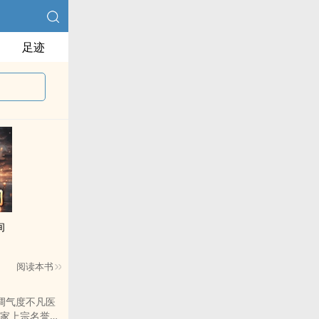
足迹
间
阅读本书
调气度不凡医
家上宗名誉最