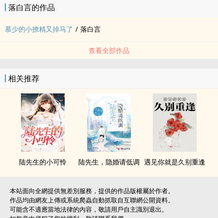
落白言的作品
慕少的小撩精又掉马了
/
落白言
查看全部作品
相关推荐
陆先生的小可怜
陆先生，隐婚请低调
遇见你就是久别重逢
本站面向全網提供無差別服務，提供的作品版權屬於作者。
作品均由網友上傳或系統爬蟲自動抓取自互聯網公開資料。
可能含不適應當地法律的內容，敬請用戶自主識別退出。