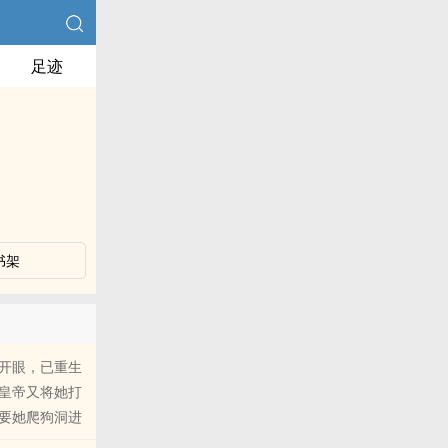
足迹
书架
开眼，已重生
皇帝又将她打
要她爬狗洞进