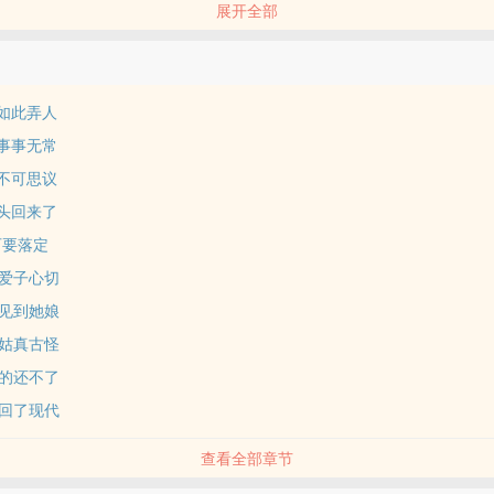
展开全部
化如此弄人
生事事无常
是不可思议
老头回来了
可要落定
氏爱子心切
度见到她娘
尼姑真古怪
他的还不了
魂回了现代
查看全部章节