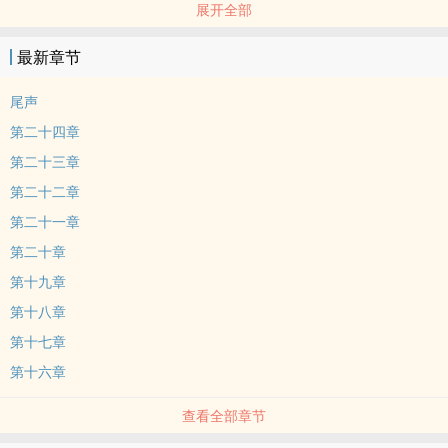
展开全部
受到嚣张小三的欺负，。 私底下他带着她打拳健身，闲暇时还会一起
逛夜市，。 渐渐的，前男友的影子在心中转淡，他的身影则越来越鲜
最新章节
明，。 这时一场突如其来的大火害她无家可归，幸好他愿意出借小窝
给她，。 。 自此他们过起同居生活，日子甜蜜又美满，。 只是当她
尾声
以为自己能在他身上重新获得幸福时，。 他的父亲却找上门来，不但
第二十四章
反对他们交往，。 甚至说她只会阻碍他的大好前程，要她限期离
第二十三章
开……。 。 ---------------------------------------。 《老板同居中》（情人
第二十二章
节礼物之二）作者：凌宓。 《老板同居中》女主角：慕敏敏。 《老板
同居中》男主角：关天阔。。
第二十一章
第二十章
第十九章
第十八章
第十七章
第十六章
查看全部章节