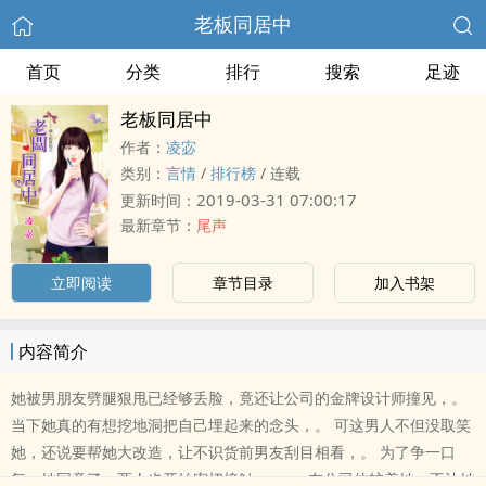
老板同居中
首页
分类
排行
搜索
足迹
老板同居中
作者：
凌宓
类别：
言情
/
排行榜
/
连载
2019-03-31 07:00:17
更新时间：
最新章节：
尾声
立即阅读
章节目录
加入书架
内容简介
她被男朋友劈腿狠甩已经够丢脸，竟还让公司的金牌设计师撞见，。
当下她真的有想挖地洞把自己埋起来的念头，。 可这男人不但没取笑
她，还说要帮她大改造，让不识货前男友刮目相看，。 为了争一口
气，她同意了，两人也开始密切接触，。 。 在公司他护着她，不让她