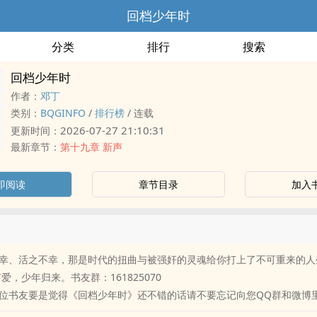
回档少年时
分类
排行
搜索
回档少年时
作者：
邓丁
类别：
BQGINFO
/
排行榜
/
连载
2026-07-27 21:10:31
更新时间：
最新章节：
第十九章 新声
即阅读
章节目录
加入
、活之不幸，那是时代的扭曲与被‍­‌强‎‍​奸‌‎​的灵魂给你打上了不可重来的
有爱，少年归来。书友群：161825070
位书友要是觉得《回档少年时》还不错的话请不要忘记向您QQ群和微博