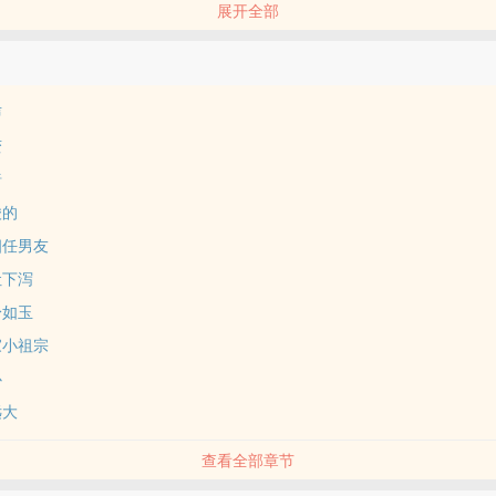
展开全部
声
变
暗
酸的
四任男友
吐下泻
身如玉
家小祖宗
心
远大
查看全部章节