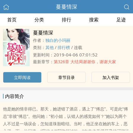
蔓蔓情深
首页
分类
排行
搜索
足迹
蔓蔓情深
作者：
独白的小玛丽
类别：
其他
/
排行榜
/
连载
2019-04-06 07:01:52
更新时间：
最新章节：
第326章 大结局谢谢你，谢谢大家
立即阅读
章节目录
加入书架
内容简介
他是她的情非得已。那天，她进错了酒店，遇上了“傅总”。可是此“傅
总”非彼“傅总”。他问她：“初小姐，认错人的感觉如何？”她以为两个
人不过是一场误会，怎知道珠胎暗结。当时，他正坐在她的车上，恶
心了一下。他问道，“我的？”“我吃虾过敏。”本来也觉得怀孕的可能性