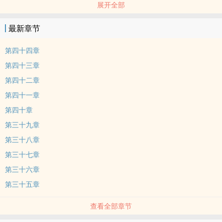
展开全部
她的地盘上，她不想再装乖了，。 再说了，要是他家人再逼他娶个正
妻，她这个妾室不一样要被压着打？。 只是她嘴巴硬归硬，看到他因
最新章节
为查案受伤，她就心急心疼；。 。 她因为一桩肮脏事被人掳走，见他
气得差点把天地给掀了，她就心软了，。 就在她对这相爱相杀的感情
第四十四章
模式感到矛盾之际，一个消息打得她措手不及——。 她和周斯年怎麽
第四十三章
又搞出「第三条人命」了？。 。 ---------------------------------------。
第四十二章
《娇妾福孕多 卷三》作者：斯年。。
第四十一章
第四十章
第三十九章
第三十八章
第三十七章
第三十六章
第三十五章
查看全部章节