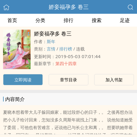
娇妾福孕多 卷三
首页
分类
排行
搜索
足迹
娇妾福孕多 卷三
作者：
斯年
类别：
言情
/
排行榜
/
连载
2019-05-03 07:01:44
更新时间：
最新章节：
第四十四章
立即阅读
章节目录
加入书架
内容简介
夏晓本想着带大儿子躲回娘家，能过段舒心的日子，。 之後再想办法
把小儿子给讨回来，怎知没多久周斯年就找上门来，。 说他知道她受
了委屈，可他也有苦难言，还说他已与长公主和离，。 想要哄她带着
儿子一同回京……最好是啦！。 。 她可是个记恨的性子，况且现在在