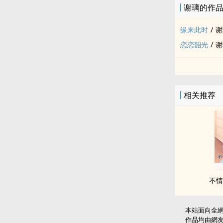
谢璃的作
缘来此时
/
谢
恋恋韶光
/
谢
相关推荐
不情
本站面向全
作品均由網