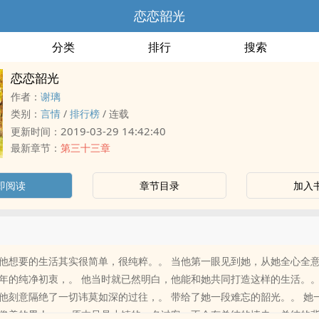
恋恋韶光
分类
排行
搜索
恋恋韶光
作者：
谢璃
类别：
言情
/
排行榜
/
连载
2019-03-29 14:42:40
更新时间：
最新章节：
第三十三章
即阅读
章节目录
加入
他想要的生活其实很简单，很纯粹。。 当他第一眼见到她，从她全心全
年的纯净初衷，。 他当时就已然明白，他能和她共同打造这样的生活。。 
他刻意隔绝了一切讳莫如深的过往，。 带给了她一段难忘的韶光。。 她
俊美的男人，。 原本只是小镇的一名过客，不会有单纯的情史、单纯的背景