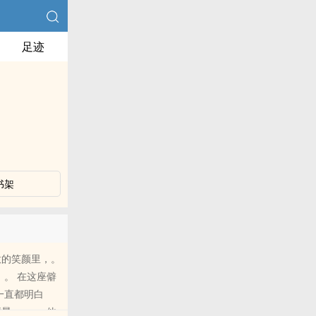
足迹
书架
意的笑颜里，。
。 在这座僻
一直都明白
。。 。 他