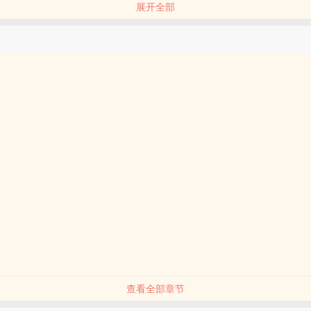
展开全部
淡漠中有着坚毅，坚毅处散发着决绝。。 是什么样的原因，让年轻的他
生活，彻底掌握她的心？。 当始料未及的冲击一一来临，为了延续他们的
么？。 。 ---------------------------------------。 《恋恋韶光
角：林咏南。 《恋恋韶光》男主角：佟宽。。
查看全部章节