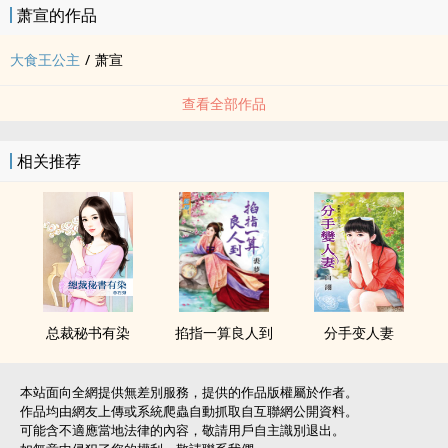
萧宣的作品
大食王公主
/
萧宣
查看全部作品
相关推荐
总裁秘书有染
掐指一算良人到
分手变‍人‌妻‍
本站面向全網提供無差別服務，提供的作品版權屬於作者。
作品均由網友上傳或系統爬蟲自動抓取自互聯網公開資料。
可能含不適應當地法律的內容，敬請用戶自主識別退出。