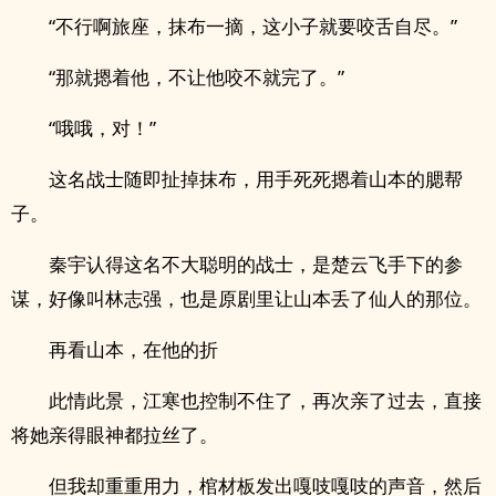
“不行啊旅座，抹布一摘，这小子就要咬舌自尽。”
“那就摁着他，不让他咬不就完了。”
“哦哦，对！”
这名战士随即扯掉抹布，用手死死摁着山本的腮帮
子。
秦宇认得这名不大聪明的战士，是楚云飞手下的参
谋，好像叫林志强，也是原剧里让山本丢了仙人的那位。
再看山本，在他的折
此情此景，江寒也控制不住了，再次亲了过去，直接
将她亲得眼神都拉丝了。
但我却重重用力，棺材板发出嘎吱嘎吱的声音，然后