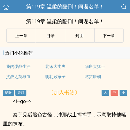
第119章 温柔的酷刑！间谍名单！
第119章 温柔的酷刑！间谍名单！
上ー章
目录
封面
下ー章
热门小说推荐
我的谍战生涯
北宋大丈夫
隋唐大猛士
抗战之英雄血
明朝败家子
吃货唐朝
〔加入书签〕
<!--go-->
秦宇见后脸色古怪，冲那战士挥挥手，示意取掉他嘴
里的抹布。