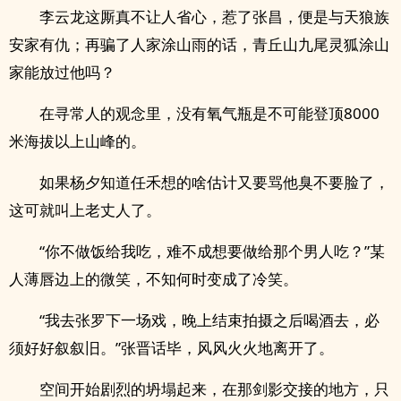
李云龙这厮真不让人省心，惹了张昌，便是与天狼族
安家有仇；再骗了人家涂山雨的话，青丘山九尾灵狐涂山
家能放过他吗？
在寻常人的观念里，没有氧气瓶是不可能登顶8000
米海拔以上山峰的。
如果杨夕知道任禾想的啥估计又要骂他臭不要脸了，
这可就叫上老丈人了。
“你不做饭给我吃，难不成想要做给那个男人吃？”某
人薄唇边上的微笑，不知何时变成了冷笑。
“我去张罗下一场戏，晚上结束拍摄之后喝酒去，必
须好好叙叙旧。”张晋话毕，风风火火地离开了。
空间开始剧烈的坍塌起来，在那剑影交接的地方，只