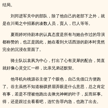
结局。
刘邦进军关中的部队，除了他自己的老部下之外，就
是在川蜀之中招募的凑数人员，賨人，巴人等等。
夏雨婷对待剧本的认真态度是所有与她合作过的导演
都称赞的，也正是因此，她在看到大话西游的剧本时竟然
完全的沉浸在里面了。
骑士队以袁夙为中心，打出了心有灵犀的配合，简直
就好像心灵交汇一样，比亲兄弟还默契。
他寻机向桃源谷主使了个眼色，自己先借口方便跑
了。谷主虽然不知道杨骐挤眉弄眼是什么意思，总之肯定
有事，若是不理被他跑出去揪光神树的叶子，反而坏事。
得，还是跟过去看看吧，连忙告罪内急，也跑了出去。