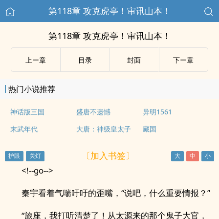
第118章 攻克虎亭！审讯山本！
第118章 攻克虎亭！审讯山本！
上ー章
目录
封面
下ー章
热门小说推荐
神话版三国
盛唐不遗憾
异明1561
末武年代
大唐：神级皇太子
藏国
〔加入书签〕
<!--go-->
秦宇看着气喘吁吁的歪嘴，“说吧，什么重要情报？”
“旅座，我打听清楚了！从太源来的那个鬼子大官，