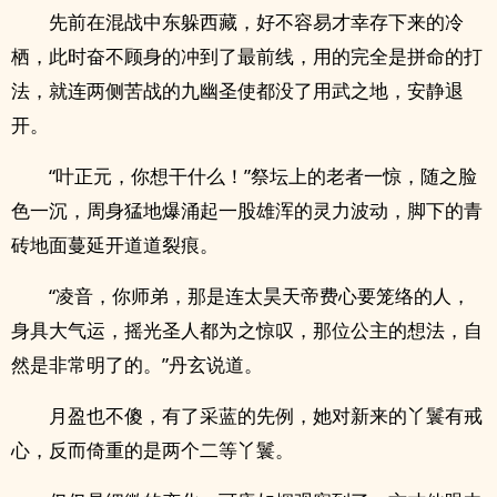
先前在混战中东躲西藏，好不容易才幸存下来的冷
栖，此时奋不顾身的冲到了最前线，用的完全是拼命的打
法，就连两侧苦战的九幽圣使都没了用武之地，安静退
开。
“叶正元，你想干什么！”祭坛上的老者一惊，随之脸
色一沉，周身猛地爆涌起一股雄浑的灵力波动，脚下的青
砖地面蔓延开道道裂痕。
“凌音，你师弟，那是连太昊天帝费心要笼络的人，
身具大气运，摇光圣人都为之惊叹，那位公主的想法，自
然是非常明了的。”丹玄说道。
月盈也不傻，有了采蓝的先例，她对新来的丫鬟有戒
心，反而倚重的是两个二等丫鬟。