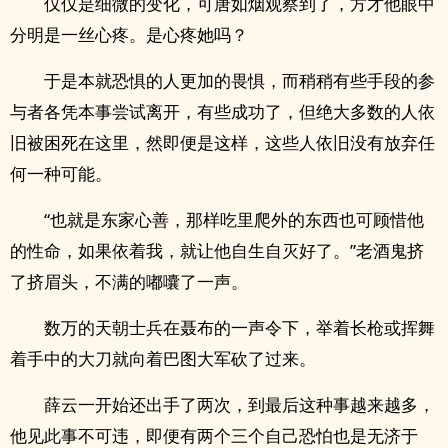
仅仅是细微的变化，可唐如烟观察到了，方才他眼中
分明是一丝心疼。是心疼她吗？
于是本就恐惧的人更加的畏惧，而稍稍有些手段的参
与者各凭本事尝试离开，有些成功了，但绝大多数的人依
旧被困死在这里，然即便是这样，这些人依旧没有放弃任
何一种可能。
“也就是东家心善，那样吃里爬外的东西也可顾惜他
的性命，如果依着我，就让他自生自灭好了。”老酒鬼挤
了挤眉头，不满的嘟囔了一声。
数万的天朝士兵在聂布的一声令下，举着长枪或挥舞
着手中的大刀就向着巴图大军砍了过来。
薛云一开始还出手了两次，到最后这种事越来越多，
他见此事不可违，即便有两个三个自己恐怕也是无济于