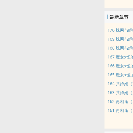
勘尘之劫提前
最新章节
剑荡虚清境，
170 蛛网与
只留下一位不
169 蛛网与
168 蛛网与
传闻他的道侣
167 魔女x
又是个娇气任
166 魔女x
165 魔女x
偏偏生了一张
164 共婵娟
163 共婵娟
……
162 再相逢
纵声歌唱的金
161 再相逢
失去了护她安