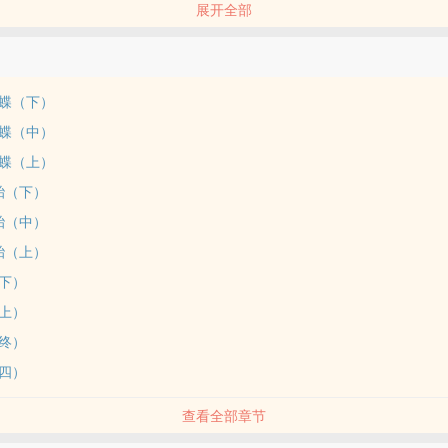
展开全部
来临，
白衣震九州的无衍道君猝不及防殒身，
蝴蝶（下）
学无术的道侣。
蝴蝶（中）
蝴蝶（上）
灵根皆无，
怪胎（下）
性的废物，
怪胎（中）
怪胎（上）
不得了的美丽面孔。
（下）
（上）
（终）
丝雀，
（四）
查看全部章节
然的黄金笼。