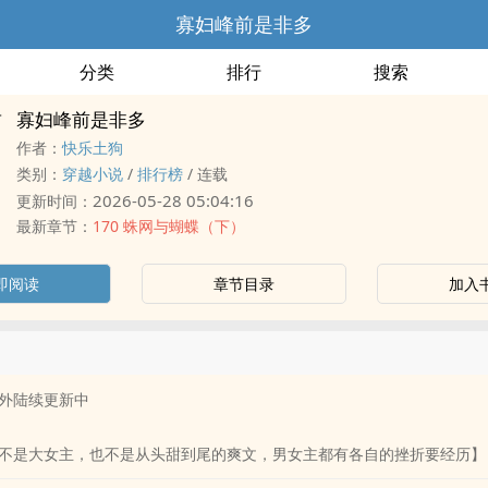
寡妇峰前是非多
分类
排行
搜索
寡妇峰前是非多
作者：
快乐土狗
类别：
穿越小说
/
排行榜
/
连载
2026-05-28 05:04:16
更新时间：
最新章节：
170 蛛网与蝴蝶（下）
即阅读
章节目录
加入
外陆续更新中
不是大女主，也不是从头甜到尾的爽文，男女主都有各自的挫折要经历】