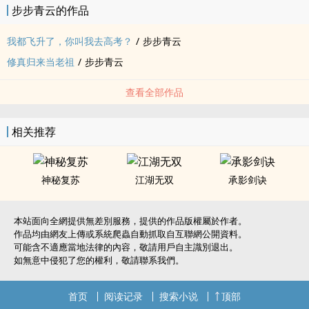
步步青云的作品
我都飞升了，你叫我去高考？
/
步步青云
修真归来当老祖
/
步步青云
查看全部作品
相关推荐
神秘复苏
江湖无双
承影剑诀
本站面向全網提供無差別服務，提供的作品版權屬於作者。
作品均由網友上傳或系統爬蟲自動抓取自互聯網公開資料。
可能含不適應當地法律的內容，敬請用戶自主識別退出。
如無意中侵犯了您的權利，敬請聯系我們。
首页
阅读记录
搜索小说
顶部