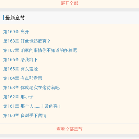
展开全部
压。
最新章节
而季岑的回归，也让季家彻底扬眉吐气……
第169章 离开
“恭迎老祖回归！”
第168章 好像也还挺爽？
第167章 咱家的事情你不知道的多着呢
“老祖，就是这个隐世家族当年欺我季家，强夺我季家宝物！”什么？
第166章 给我跪下！
居然有人胆敢骑到我季家头上，还强夺宝物？
第165章 劈头盖脸
身为季家老祖，自当为后辈出头，管你什么隐世家族也好，还是古老
第164章 有点那意思
门派也罢，我直接一巴掌统统拍死！
第163章 你就老实在这待着吧
第162章 那小子
第161章 那个人……非常的强！
第160章 多谢手下留情
查看全部章节