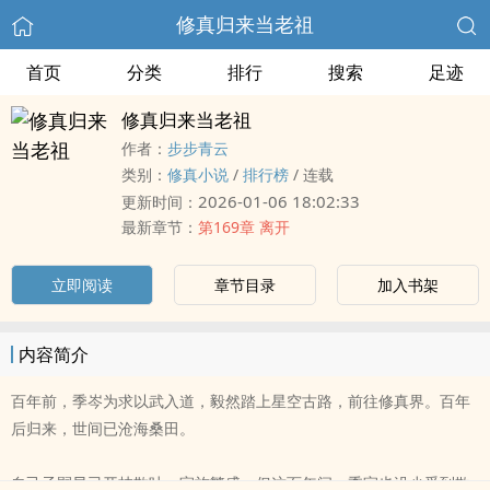
修真归来当老祖
首页
分类
排行
搜索
足迹
修真归来当老祖
作者：
步步青云
类别：
修真小说
/
排行榜
/
连载
2026-01-06 18:02:33
更新时间：
最新章节：
第169章 离开
立即阅读
章节目录
加入书架
内容简介
百年前，季岑为求以武入道，毅然踏上星空古路，前往修真界。百年
后归来，世间已沧海桑田。
自己子嗣早已开枝散叶，家族繁盛，但这百年间，季家也没少受到欺