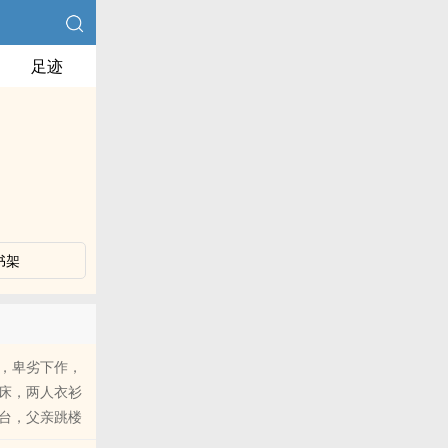
足迹
书架
，卑劣下作，
床，两人衣衫
台，父亲跳楼