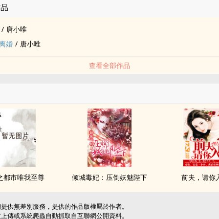
作品
/
唐小唯
离婚
/
唐小唯
查看全部作品
之都市唯我至尊
倾城毒妃：压倒妖魅陛下
前夫，请你
網提供無差別服務，提供的作品版權屬於作者。
友上傳或系統爬蟲自動抓取自互聯網公開資料。