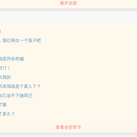
展开全部
！
庭，我们再生一个孩子吧
不都是拜你所赐
舒汀！
欠我的
是代表我就是个废人了？
是自己放不下她而已
了眼
迷了多久？
查看全部章节