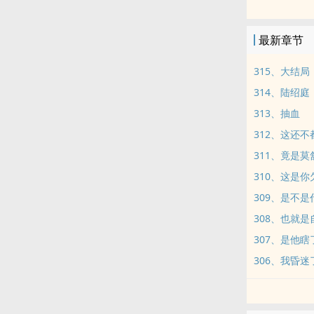
最新章节
315、大结局
314、陆绍
313、抽血
312、这还
311、竟是莫
310、这是你
309、是不
308、也就
307、是他瞎
306、我昏