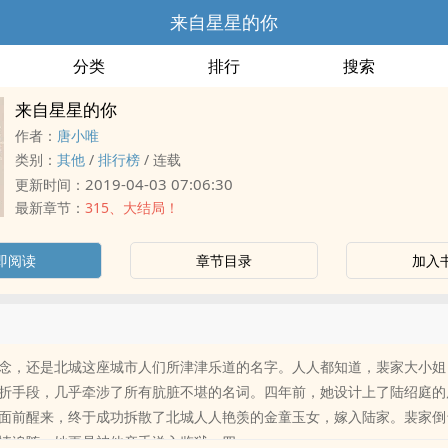
来自星星的你
分类
排行
搜索
来自星星的你
作者：
唐小唯
类别：
其他
/
排行榜
/
连载
2019-04-03 07:06:30
更新时间：
最新章节：
315、大结局！
即阅读
章节目录
加入
念，还是北城这座城市人们所津津乐道的名字。人人都知道，裴家大小姐
折手段，几乎牵涉了所有肮脏不堪的名词。四年前，她设计上了陆绍庭的
面前醒来，终于成功拆散了北城人人艳羡的金童玉女，嫁入陆家。裴家倒
追随，她更是被他亲手送入监狱。四......