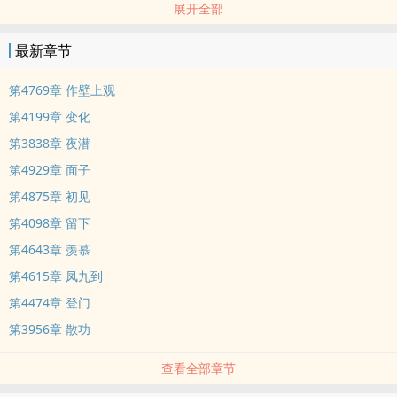
展开全部
了前身之人，她若不整得他们鸡飞狗叫惨不忍睹如何对得起她妖物之
名？ 一朝风云骤起，群雄争霸！且看她如何一袭红衣走天下，剑挑群
最新章节
雄震苍穹！ 名扬四海惊天地！
本站提示：各位书友要是觉得《天医凤九》还不错的话请不要忘记向
第4769章 作壁上观
您QQ群和微博里的朋友推荐哦！
第4199章 变化
第3838章 夜潜
第4929章 面子
第4875章 初见
第4098章 留下
第4643章 羡慕
第4615章 凤九到
第4474章 登门
第3956章 散功
查看全部章节