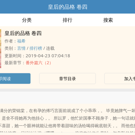
皇后的品格 卷四
分类
排行
搜索
皇后的品格 卷四
作者：
福希
类别：
言情
/
排行榜
/
连载
2019-04-23 07:04:18
更新时间：
最新章节：
番外篇六（2）
即阅读
章节目录
加入
满分的荣锦棠，在有孕的傅巧言面前就成了个小乖乖，。 毕竟她脾气一
，是舍不得她再为他挂心，。 所以罗，他忙於国事不顾身子，她一句话就
他不喜甜，她一个眼神就能让他将带着甜味的汤给喝得碗底朝天，。 而他也
替她按摩、伺候她沐浴（嘿嘿……），。 偏偏在她临生产时，与乌鞑的战