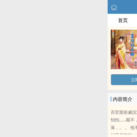
首页
立
内容简介
百官面前威仪
怕怕……喔不
落，。 。 
她睡觉吃饭、