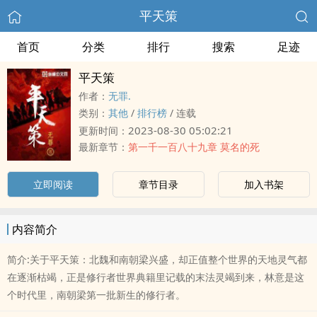
平天策
首页
分类
排行
搜索
足迹
平天策
作者：
无罪.
类别：
其他
/
排行榜
/
连载
2023-08-30 05:02:21
更新时间：
最新章节：
第一千一百八十九章 莫名的死
立即阅读
章节目录
加入书架
内容简介
简介:关于平天策：北魏和南朝梁兴盛，却正值整个世界的天地灵气都
在逐渐枯竭，正是修行者世界典籍里记载的末法灵竭到来，林意是这
个时代里，南朝梁第一批新生的修行者。