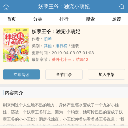
妖孽王爷：独宠小萌妃
首页
分类
排行
搜索
足迹
妖孽王爷：独宠小萌妃
作者：
初琴
类别：
其他
/
排行榜
/
连载
2019-04-03 07:01:08
更新时间：
最新章节：
番外七十三：结局12
立即阅读
章节目录
加入书架
内容简介
刚来到这个人生地不熟的地方，身体严重缩水变成了一个九岁小娃
娃，还被一个妖孽王爷盯上。因为一个约定，她可怜巴巴的变成了妖
孽王爷的小小王妃！洞房花烛夜，小王妃仰着头看着某王爷说道：“我
们可说好了，等我长大以后你就得让我离开！”某王爷含笑的点头，眼