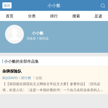
小小貉
返回
首页
分类
排行
搜索
足迹
小小貉
共收录 1 部作品
小小貉的全部作品集
杂牌探险队
BQGINFO
/
排行榜
连载
【【第四届全国现实主义网络文学征文大赛】参赛作品】〔挖坑必
填，欢迎入坑〕〔这是一本很好看的书〕一个由几名职业各异的人组
成的探险队，他们穿梭在无人境，寻找某种颠覆人类文明的存在。
本站提示：各位书友要是觉得《杂牌探险队》还不错的话请不要忘记
向您QQ群和微博里的朋友推荐哦！