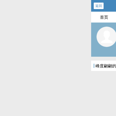
返回
首页
峰度翩翩