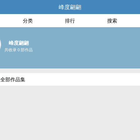
峰度翩翩
分类
排行
搜索
峰度翩翩
共收录 0 部作品
的全部作品集