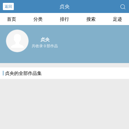
贞央
返回
首页
分类
排行
搜索
足迹
贞央
共收录 0 部作品
贞央的全部作品集