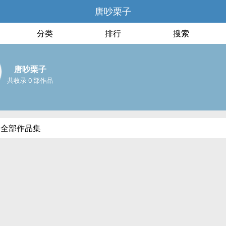
唐吵栗子
分类
排行
搜索
唐吵栗子
共收录 0 部作品
的全部作品集