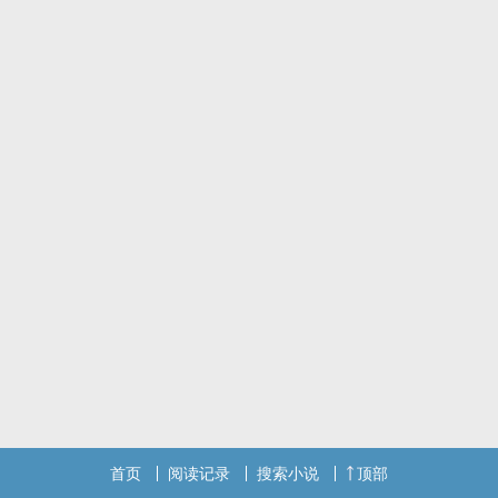
首页
阅读记录
搜索小说
顶部