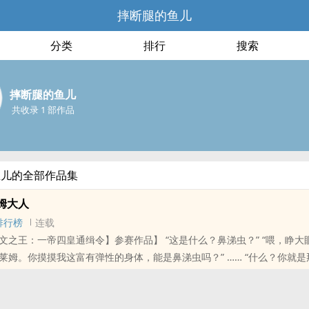
摔断腿的鱼儿
分类
排行
搜索
摔断腿的鱼儿
共收录 1 部作品
鱼儿的全部作品集
姆大人
排行榜
连载
四皇通缉令】参赛作品】 “这是什么？鼻涕虫？” “喂，睁大眼睛好好瞧
你摸摸我这富有弹性的身体，能是鼻涕虫吗？” …… “什么？你就是那个无衣之城
的变异史莱姆？” “其实……我是一个正经的史莱姆。外面谣传的那些都
将会以异族的身份，以另一种视角体会人族从微末中逐渐崛起。 简介无力