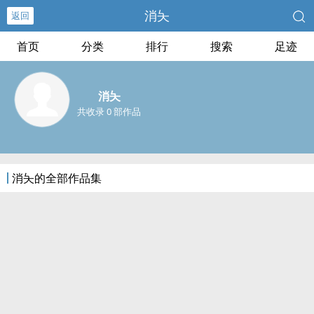
消夨
返回
首页
分类
排行
搜索
足迹
消夨
共收录 0 部作品
消夨的全部作品集