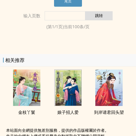
尾页
输入页数
(第
1
/
1
页)当前
100
条/页
相关推荐
金枝丫鬟
娘子招人爱
到岸请君回头望
本站面向全網提供無差別服務，提供的作品版權屬於作者。