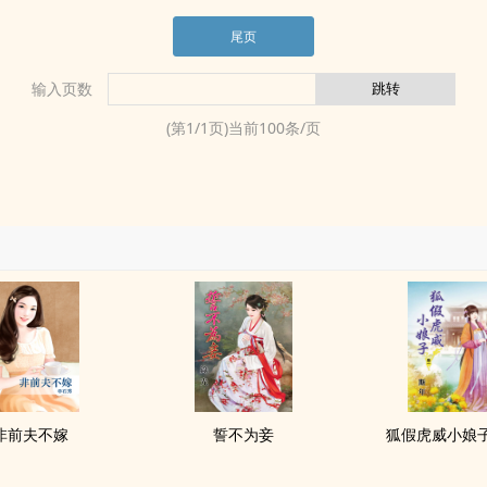
尾页
输入页数
(第
1
/
1
页)当前
100
条/页
非前夫不嫁
誓不为妾
狐假虎威小娘子