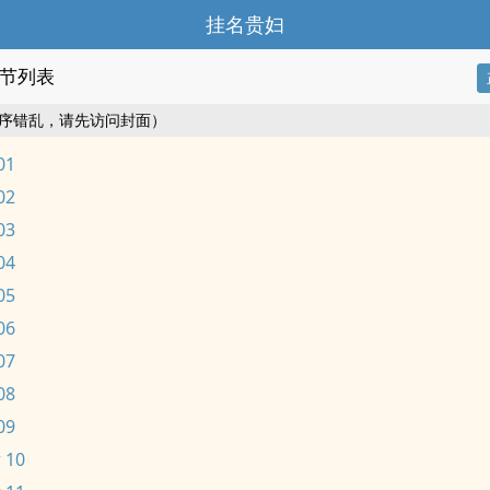
挂名贵妇
节列表
序错乱，请先访问封面）
01
02
03
04
05
06
07
08
09
 10