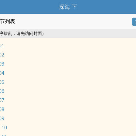
深海 下
节列表
序错乱，请先访问封面）
01
02
03
04
05
06
07
08
09
 10