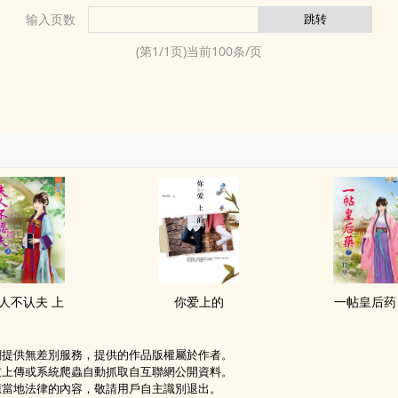
输入页数
(第
1
/
1
页)当前
100
条/页
人不认夫 上
你爱上的
一帖皇后药
網提供無差別服務，提供的作品版權屬於作者。
友上傳或系統爬蟲自動抓取自互聯網公開資料。
應當地法律的內容，敬請用戶自主識別退出。