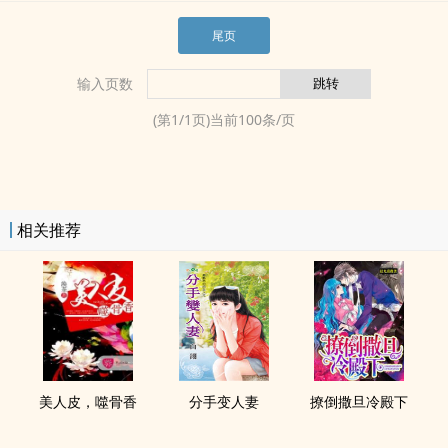
尾页
输入页数
(第
1
/
1
页)当前
100
条/页
相关推荐
美人皮，噬骨香
分手变​人​‍妻­‎­
撩倒撒旦冷殿下