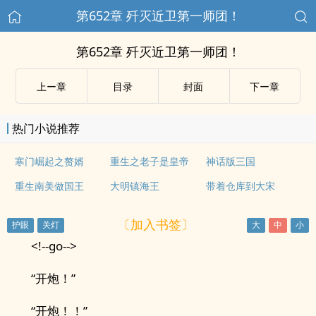
第652章 歼灭近卫第一师团！
第652章 歼灭近卫第一师团！
上ー章
目录
封面
下ー章
热门小说推荐
寒门崛起之赘婿
重生之老子是皇帝
神话版三国
重生南美做国王
大明镇海王
带着仓库到大宋
〔加入书签〕
<!--go-->
“开炮！”
“开炮！！”