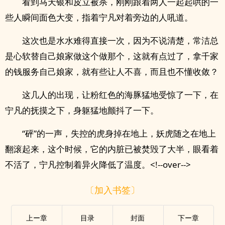
看到马天银和皮立被杀，刚刚跟着两人一起起哄的一
些人瞬间面色大变，指着宁凡对着旁边的人吼道。
这次也是水水难得直接一次，因为不说清楚，常洁总
是心软替自己娘家做这个做那个，这就有点过了，拿千家
的钱服务自己娘家，就有些让人不喜，而且也不懂收敛？
这几人的出现，让粉红色的海豚猛地受惊了一下，在
宁凡的抚摸之下，身躯猛地颤抖了一下。
“砰”的一声，失控的虎身掉在地上，妖虎随之在地上
翻滚起来，这个时候，它的内脏已被焚毁了大半，眼看着
不活了，宁凡控制着异火降低了温度。<!--over-->
〔加入书签〕
上ー章
目录
封面
下ー章