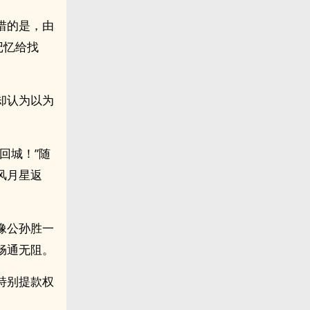
惜的是，由
记忆给找
却认为以为
回城！”随
风月星返
像公孙胜一
畅通无阻。
特别提款权