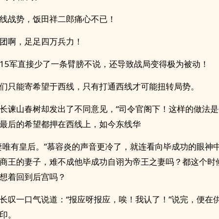
线战势，饭田祥二郎痛心不已！
团啊，足足四万兵力！
15军直接少了一条臂膀不说，还导致战局变得极为被动！
们只能寄希望于西线，只有打通西线才可能扭转局势。
长谏山春树却发出了不同意见，“司令官阁下！这样的做法
最后的希望都押在西线上，如今东线华
妻唯有皇后。”慕容炎的声音更冷了，就连看向毕成功的眼神
商王的妻子，难不成他毕成功自诩为帝王之妻吗？都这个时
想着回到后宫吗？
长叹一口气说道：“报应呀报应，唉！我认了！”说完，便在
印。