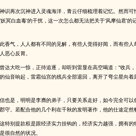
神识再次沉神进入灵魂海洋，青云仔细梳理着记忆。然而可
‘妖冥白血毒’的干扰，这一次怎么都无法把关于‘风摩仙君’的
此香气，人人都有不同的见解，有些人觉得好闻，而有些人
人恶心反胃。
曾达大吃一惊，正待追逐，却听到雷显在高空喝道：“收兵，
的仙音响起，雷霜仙宫的残兵全部退回，离开了弯尘星向着
信也是，明明是李膺的弟子，只要关系走好，如今完全可以
郡守。若配合他的几个利在千秋的发明著作，他的仕途定然
这特别提款权是跟经济实力挂钩的，经济实力越强，拥有的
是很自然的状况。