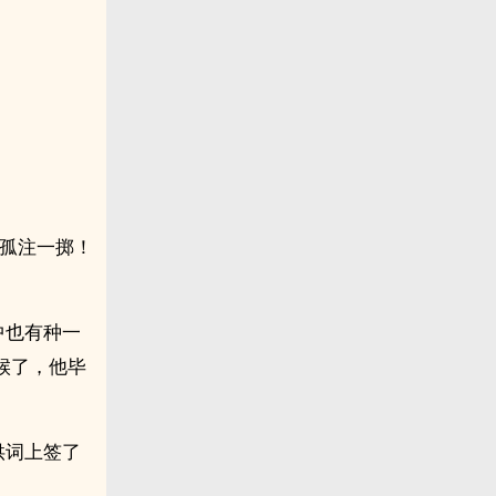
是孤注一掷！
中也有种一
候了，他毕
供词上签了