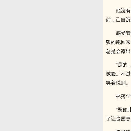
他沒有
前，己自沉
感受着
狈的跑回来
总是会露出
“是的
试验。不过
笑着说到。
林落尘
“既如
了让贵国更