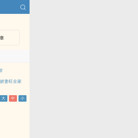
章
常
鲤娇妻旺全家