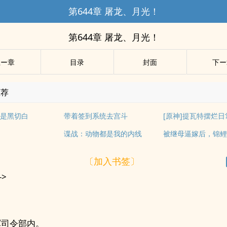
第644章 屠龙、月光！
第644章 屠龙、月光！
上ー章
目录
封面
下ー
推荐
是黑切白
带着签到系统去宫斗
[原神]提瓦特摆烂日
谍战：动物都是我的内线
被继母逼嫁后，锦
〔加入书签〕
->
军司令部内。