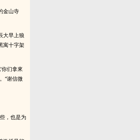
的金山寺
辰大早上狼
黑寓十字架
’你们拿來
。”谢信微
这些，也是为