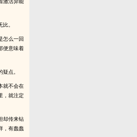
着激活异能
无比。
是怎么一回
那便意味着
的疑点。
本就不会在
里，就注定
但却传来钻
样，有蠢蠢