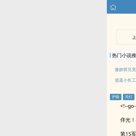
热门小说
傲娇师兄竟
逍遥小长工
<!--go-
佯光！
第15