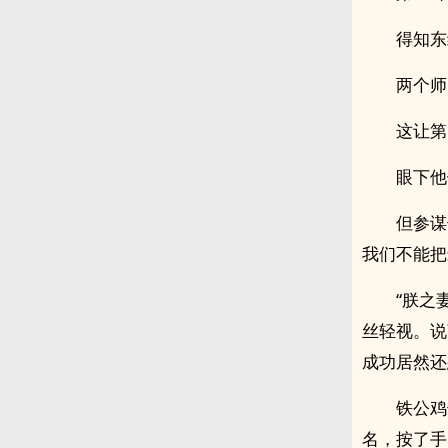
得知东
两个师
这让第
眼下他
但参谋
我们不能把
“朕之
丝轻视。说
成功居然还
铁公鸡
名，按了手