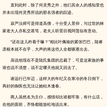
直到此时，除了何灵秀之外，他们其余人的感知里也
并未出现何灵秀所说的那名强者的踪迹。
寂严法师可是得道高僧，十分受人景仰，与过世的林
家老大人亦私交甚笃，老夫人听罢目视阿莲似有意动。
“还在这儿杵着干嘛？”相比叶佩瑜的紧张巴巴，陆睿
丞根本就不在乎，大声的将这些人全都驱逐出去。
虽说他现在不是陆氏集团的总裁了，可是这家族的事
谁也说不清楚，说不定哪天他就又回去了。
谢远行已年迈，这样大的年纪又在寒冷的冬日倒下，
再好的御医也无法让她枯木逢春。
两人虽然名为主仆，感情却比谁都牢靠，有什么话，
在他的面前，齐恪都能放松地说出来。