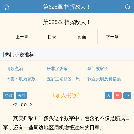
第628章 指挥敌人！
第628章 指挥敌人！
上ー章
目录
封面
下ー章
热门小说推荐
清歌煮酒
朕非汉废帝
豪门败家子
大秦：朕乃嬴政，开局加入聊天群
五岁王妃超凶，狗路过都得挨骂
我在大明反复横跳
〔加入书签〕
<!--go-->
其实歼敌五千多头这个数字中，包含的不仅是腊戍日
军，还有一些周边地区伺机增援过来的日军。