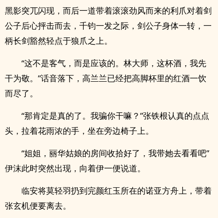
黑影突兀闪现，而后一道带着滚滚劲风而来的利爪对着剑
公子后心抨击而去，千钧一发之际，剑公子身体一转，一
柄长剑豁然轻点于狼爪之上。
“这不是客气，而是应该的。林大师，这杯酒，我先
干为敬。”话音落下，高兰兰已经把高脚杯里的红酒一饮
而尽了。
“那肯定是真的了。我骗你干嘛？”张铁根认真的点点
头，拉着花雨浓的手，坐在旁边椅子上。
“姐姐，丽华姑娘的房间收拾好了，我带她去看看吧”
伊沫此时突然出现，向着伊一便说道。
临安将莫轻羽扔到完颜红玉所在的诺亚方舟上，带着
张玄机便要离去。