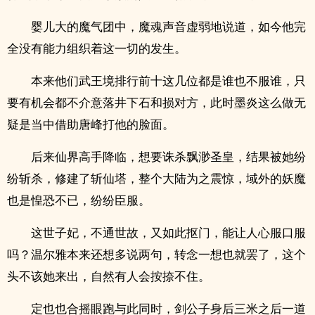
婴儿大的魔气团中，魔魂声音虚弱地说道，如今他完
全没有能力组织着这一切的发生。
本来他们武王境排行前十这几位都是谁也不服谁，只
要有机会都不介意落井下石和损对方，此时墨炎这么做无
疑是当中借助唐峰打他的脸面。
后来仙界高手降临，想要诛杀飘渺圣皇，结果被她纷
纷斩杀，修建了斩仙塔，整个大陆为之震惊，域外的妖魔
也是惶恐不已，纷纷臣服。
这世子妃，不通世故，又如此抠门，能让人心服口服
吗？温尔雅本来还想多说两句，转念一想也就罢了，这个
头不该她来出，自然有人会按捺不住。
定也也合摇眼跑与此同时，剑公子身后三米之后一道