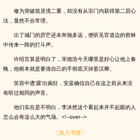
修为突破筑灵境二重，却没有从宗门内获得第二层心
法，显然不合常理。
出了城门的厉芒还未奔驰多远，便听见官道边的密林
中传来一阵的打斗声。
许绍言算是明白了，宋德浩今天哪里是好心让他上春
晚，他根本就是要借自己的手彻底灭掉姜汉卿。
笑容中透‘露’出疯狂，安蓝确信自己在这之前从来没
有听过相同的声音。
他们实在是不明白，李沐然这个看起来并不起眼的人
怎么会有这么大的气场。<!--over-->
〔加入书签〕