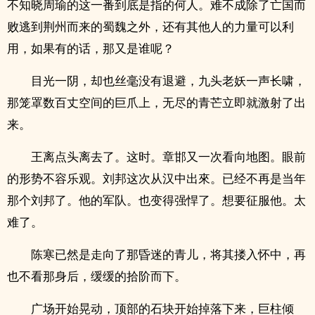
不知晓周瑜的这一番到底是指的何人。难不成除了亡国而
败逃到荆州而来的蜀魏之外，还有其他人的力量可以利
用，如果有的话，那又是谁呢？
目光一阴，却也丝毫没有退避，九头老妖一声长啸，
那笼罩数百丈空间的巨爪上，无尽的青芒立即就激‎‌射­‎了‌‎出
来。
王离点头离去了。这时。章邯又一次看向地图。眼前
的形势不容乐观。刘邦这次从汉中出來。已经不再是当年
那个刘邦了。他的军队。也变得强悍了。想要征服他。太
难了。
陈寒已然是走向了那昏迷的青儿，将其搂入怀中，再
也不看那身后，缓缓的拾阶而下。
广场开始晃动，顶部的石块开始掉落下来，巨柱倾