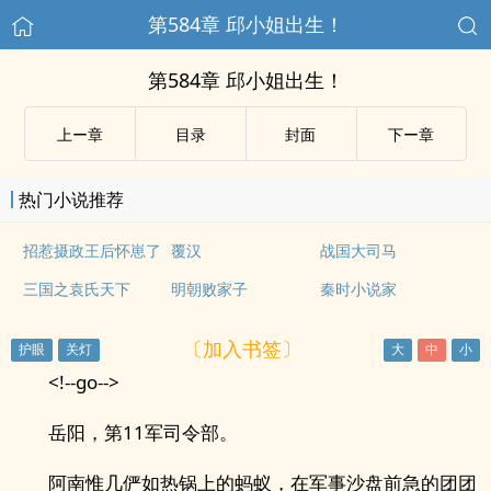
第584章 邱小姐出生！
第584章 邱小姐出生！
上ー章
目录
封面
下ー章
热门小说推荐
招惹摄政王后怀崽了
覆汉
战国大司马
三国之袁氏天下
明朝败家子
秦时小说家
〔加入书签〕
<!--go-->
岳阳，第11军司令部。
阿南惟几俨如热锅上的蚂蚁，在军事沙盘前急的团团