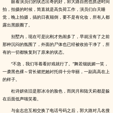
眼看演员们的状态出奇的好，郭大路自然也抓进时间
拍，拍摄的时候，简直就是高负荷工作，演员们白天睡
觉，晚上拍摄，搞的日夜颠倒，要不是有化妆，所有人都
露出黑眼圈了。
别墅内，现在可是比刚才热闹多了，早就没有了之前
那种沉闷的氛围了，外面的尸体也已经被收拾干净了，所
有的一切都恢复到了原来的状态。
“不急，我们等着看好戏就行了。”舞若烟妩媚一笑，
一袭黑色裸～背长裙把她衬托得十分华丽，一副高高在上
的样子。
杜诗妍依旧是那冰冷的脸色，而闵月和陆天莉都是躲
在后面低声嗤笑着。
与金志忠互相交换了电话号码之后，郭大路对几名搜