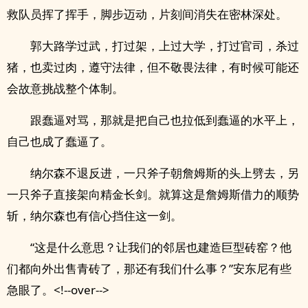
救队员挥了挥手，脚步迈动，片刻间消失在密林深处。
郭大路学过武，打过架，上过大学，打过官司，杀过
猪，也卖过肉，遵守法律，但不敬畏法律，有时候可能还
会故意挑战整个体制。
跟蠢逼对骂，那就是把自己也拉低到蠢逼的水平上，
自己也成了蠢逼了。
纳尔森不退反进，一只斧子朝詹姆斯的头上劈去，另
一只斧子直接架向精金长剑。就算这是詹姆斯借力的顺势
斩，纳尔森也有信心挡住这一剑。
“这是什么意思？让我们的邻居也建造巨型砖窑？他
们都向外出售青砖了，那还有我们什么事？”安东尼有些
急眼了。<!--over-->