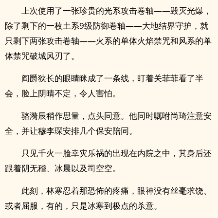
上次使用了一张珍贵的光系攻击卷轴——毁灭光爆，
除了剩下的一枚土系9级防御卷轴——大地结界守护，就
只剩下两张攻击卷轴——火系的单体火焰禁咒和风系的单
体禁咒破城风刃了。
阎爵狭长的眼睛眯成了一条线，盯着关菲菲看了半
会，脸上阴晴不定，令人害怕。
骆漪辰稍作思量，点头同意。他同时嘱咐尚琦注意安
全，并让穆李琛安排几个保安陪同。
只见千火一脸幸灾乐祸的出现在内院之中，其身后还
跟着阴无稽、冰晨以及司空空。
此刻，林寒忍着那恐怖的疼痛，眼神没有丝毫求饶、
或者屈服，有的，只是冰寒到极点的杀意。