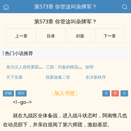
第573章 你管这叫杂牌军？
第573章 你管这叫杂牌军？
上ー章
目录
封面
下ー章
热门小说推荐
身为汉人居然要跟着蒙古西征
三国：刘备的桃花军师
旅明
天下安康
我要做秦二世
水浒新秩序
〔加入书签〕
<!--go-->
就在九战区全体备战，进入战斗状态时，阿南惟几也
在动员部下，并亲自巡阅了第六师团，激励基层。