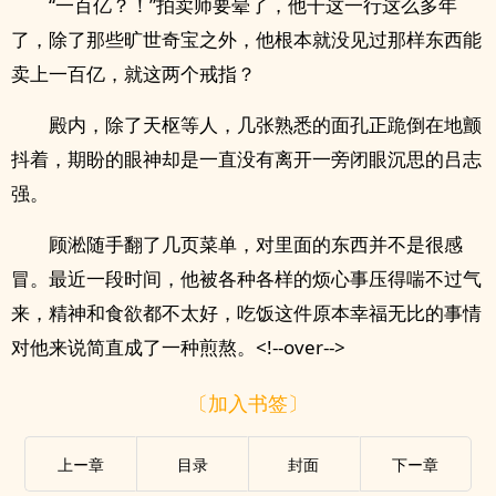
“一百亿？！”拍卖师要晕了，他干这一行这么多年
了，除了那些旷世奇宝之外，他根本就没见过那样东西能
卖上一百亿，就这两个戒指？
殿内，除了天枢等人，几张熟悉的面孔正跪倒在地颤
抖着，期盼的眼神却是一直没有离开一旁闭眼沉思的吕志
强。
顾淞随手翻了几页菜单，对里面的东西并不是很感
冒。最近一段时间，他被各种各样的烦心事压得喘不过气
来，精神和食欲都不太好，吃饭这件原本幸福无比的事情
对他来说简直成了一种煎熬。<!--over-->
〔加入书签〕
上ー章
目录
封面
下ー章