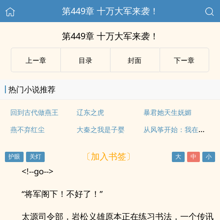
第449章 十万大军来袭！
第449章 十万大军来袭！
上ー章
目录
封面
下ー章
热门小说推荐
回到古代做燕王
辽东之虎
暴君她天生妩媚
从风筝开始：我在谍战世界的传说
燕不弃红尘
大秦之我是子婴
〔加入书签〕
<!--go-->
“将军阁下！不好了！”
太源司令部，岩松义雄原本正在练习书法，一个传讯