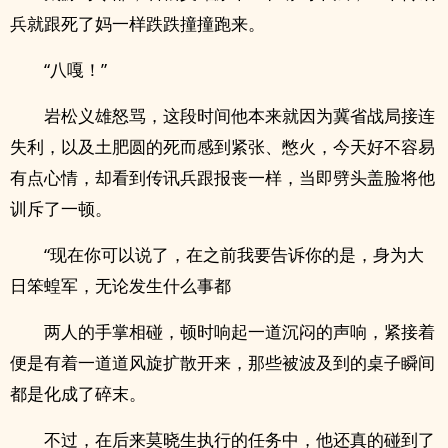
兵就跟死了妈一样跌跌撞撞跑来。
“八嘎！”
岩松义雄怒骂，这段时间他本来就因为冀省战局接连
失利，以及土肥圆的死而感到紧张、憋火，今天好不容易
有点心情，却看到传讯兵跟报丧一样，当即劈头盖脸将他
训斥了一顿。
“现在你可以说了，在之前我要告诉你的是，身为大
日笨蝗军，无论发生什么事都
两人的手掌相碰，顿时响起一道沉闷的声响，紧接着
便是有着一道道风旋扩散开来，那些被波及到的桌子瞬间
都是化成了碎末。
不过，在后来莫晓生执行的任务中，他还真的碰到了