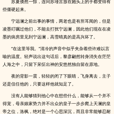
苏夏倏然一惊，连同苏瑾言放在她头上的手都变得有
些僵硬起来。
宁远澜之前出事的事情，两老也是有所耳闻的，但是
凌墨叮嘱过他们，不能去打扰宁远澜，因此他们现在在凌
墨的病房里见到宁远澜，高雪晴真的是高兴坏了。
“在这里等我。”清冷的声音中似乎夹杂着些许难以言
喻的温度。轻声说出这句话后，黎彦翩然转身消失在茫茫
人海之中，只留下呆怔出神的安悠然独自留在原地。
夜的背影一震，轻轻的闭了下眼睛，飞身离去，主子
还是信任他的，只要这样他就知足了。
没有人能够猜到他心中在想些什么，能够从一个并不
得宠，母亲娘家势力并不出众的皇子一步步爬上天澜的皇
帝之位，洛枫，绝对是一个心思深沉，而且非常能够忍耐