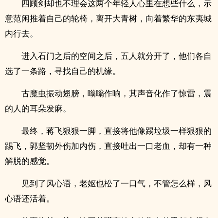
四顾剑却也不理会这两个年轻人心里在想些什么，示
意范闲推着自己的轮椅，离开大青树，向着繁华的东夷城
内行去。
进入石门之后的空间之后，五人就分开了，他们各自
选了一条路，寻找自己的机缘。
古魔虫振动翅膀，嗡嗡作响，其声音化作了惊雷，震
的人的耳朵发麻。
最终，蒋飞狠狠一脚，直接将他像踢垃圾一样狠狠的
踢飞，郭坚韧外伤加内伤，直接吐出一口老血，却有一种
解脱的感觉。
见到了风心语，老妪也松了一口气，不管怎么样，风
心语还活着。