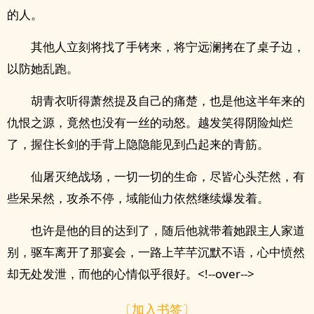
的人。
其他人立刻将找了手铐来，将宁远澜拷在了桌子边，
以防她乱跑。
胡青衣听得萧然提及自己的痛楚，也是他这半年来的
仇恨之源，竟然也没有一丝的动怒。越发笑得阴险灿烂
了，握住长剑的手背上隐隐能见到凸起来的青筋。
仙屠灭绝战场，一切一切的生命，尽皆心头茫然，有
些呆呆然，攻杀不停，域能仙力依然继续爆发着。
也许是他的目的达到了，随后他就带着她跟主人家道
别，驱车离开了那宴会，一路上芊芊沉默不语，心中愤然
却无处发泄，而他的心情似乎很好。<!--over-->
〔加入书签〕