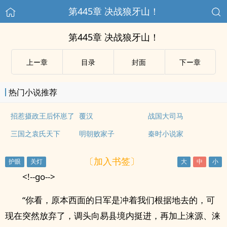
第445章 决战狼牙山！
第445章 决战狼牙山！
上ー章
目录
封面
下ー章
热门小说推荐
招惹摄政王后怀崽了
覆汉
战国大司马
三国之袁氏天下
明朝败家子
秦时小说家
〔加入书签〕
<!--go-->
“你看，原本西面的日军是冲着我们根据地去的，可
现在突然放弃了，调头向易县境内挺进，再加上涞源、涞