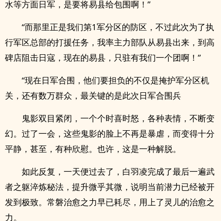
水等方面日军，是要将易县给包围啊！”
“而那里正是我们第1军分区的防区，不过此次为了执
行军区总部的打援任务，我率主力部队从易县出来，到高
碑店阻击日寇，现在的易县，只驻有我们一个团啊！”
“现在日军合围，他们要担负的不仅是掩护军分区机
关，还有数万群众，最关键的是此次日军合围兵
鬼影双目紧闭，一个个时喜时怒，各种表情，不断变
幻。过了一会，这些鬼影的脸上不再是暴虐，而变得十分
平静，甚至，有种欣慰。也许，这是一种解脱。
如此反复，一天便过去了，白羽凌完成了最后一遍武
者之躯淬炼秘法，提升微乎其微，说明当前潜力已经被开
发到极致。常磐治愈之力早已耗尽，用上了灵儿的治愈之
力。