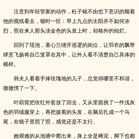
注意到年轻管家的动作，杜子铭不由也下意识的顺着
他的视线看去，顿时一怔：早上九点的太阳并不如何浓
烈，照在来人那头淡金色的头发上时，却格外的灿烂。
回到了瑶池，童心兰绕开巡逻的岗位，让羽衣的飘带
肆意飞扬将自己笼罩在其中，让外人看不清楚自己具体的
模样。
韩夫人看着手捧玫瑰地的儿子，总觉得哪里不和谐，
微微愣了一下。
叶窈窕把玫红外套放了回去，又从里面挑了一件浅灰
色的羽绒服穿上，再把披着的头发，在脑后扎成一个马
尾，在镜子里照了照，感觉还是不太行。
她艰难的从池塘中爬出来，身上全是稀泥，脚下也都