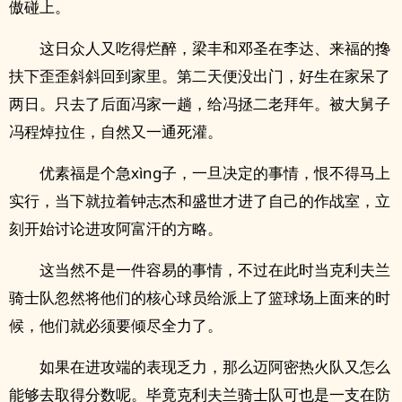
傲碰上。
这日众人又吃得烂醉，梁丰和邓圣在李达、来福的搀
扶下歪歪斜斜回到家里。第二天便没出门，好生在家呆了
两日。只去了后面冯家一趟，给冯拯二老拜年。被大舅子
冯程焯拉住，自然又一通死灌。
优素福是个急xìng子，一旦决定的事情，恨不得马上
实行，当下就拉着钟志杰和盛世才进了自己的作战室，立
刻开始讨论进攻阿富汗的方略。
这当然不是一件容易的事情，不过在此时当克利夫兰
骑士队忽然将他们的核心球员给派上了篮球场上面来的时
候，他们就必须要倾尽全力了。
如果在进攻端的表现乏力，那么迈阿密热火队又怎么
能够去取得分数呢。毕竟克利夫兰骑士队可也是一支在防