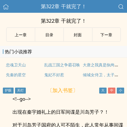
第322章 干就完了！
第322章 干就完了！
上ー章
目录
封面
下ー章
热门小说推荐
大唐之我真是纨绔皇子
忠魂卫天山
乱战三国之争霸召唤
倾城女侍卫，太子硬核宠
先秦的星空
鬼妃不好惹
〔加入书签〕
<!--go-->
出现在秦宇婚礼上的日军间谍是川岛芳子？！
对于川岛芳子国府的人可不陌生，此人常年从事间谍