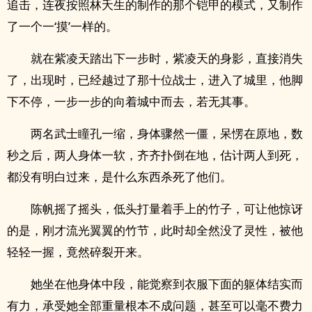
追击，连夜按照林夭生的制作的那个铠甲的模式，又制作
了一个一‘摸’一样的。
就在紫凌天踏出下一步时，紫凌天的身影，直接消失
了，出现时，已经越过了那十位战士，进入了城里，他脚
下不停，一步一步的向着城中而去，若无其事。
两名武士瞳孔一缩，身体骤然一僵，呆愣在原地，数
秒之后，两人身体一软，齐齐扑倒在地，估计两人到死，
都没有明白过来，是什么东西杀死了他们。
陈帆摇了摇头，低头打量着手上的竹子，可让他惊讶
的是，刚才流光翼翼的竹节，此时却全然没了灵性，被他
轻轻一握，竟然碎裂开来。
她坐在他身体中段，能觉察到衣服下面的躯体结实而
有力，承受她全部重量根本不成问题，甚至可以毫不费力