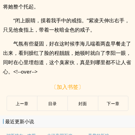
将她整个托起。
“闭上眼睛，摸着我手中的戒指。”紫凌天伸出右手，
只见他食指上，带着一枚暗金色的戒子。
气氛有些凝固，好在这时候李海儿端着两盘早餐走了
出来，看到臊红了脸的程靓靓，她顿时就白了李阳一眼，
同时在心里埋怨道，这个臭家伙，真是到哪里都不让人省
心。<!--over-->
〔加入书签〕
上ー章
目录
封面
下ー章
最近更新小说