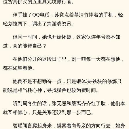
位货真价实的五重真元境修行者。
伸手挂了QQ电话，苏觉点着慕清竹捧着的手机，轻
轻划拉两下，调出了篇游戏资讯。
但同一时间，她也开始怀疑，这家伙连年号都不知
道，真的能帮自己？
在他们分开的这段日子里，刘一菲每一天都在想他，
都在渴望着他。
他倒不是不想勤奋一点，只是锻体决-铁块的修炼只
能说是相当耗心神，寻找猛兽也较为费时间。
听到周冬生的话，张无忌和殷离齐齐红了脸，他们本
就互相倾心，只是关系还没到那一步而已。
碧瑶闻言爬起身来，摸索着向母亲的方向行去，她身