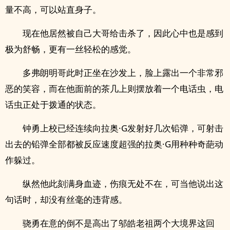
量不高，可以站直身子。
现在他居然被自己大哥给击杀了，因此心中也是感到
极为舒畅，更有一丝轻松的感觉。
多弗朗明哥此时正坐在沙发上，脸上露出一个非常邪
恶的笑容，而在他面前的茶几上则摆放着一个电话虫，电
话虫正处于拨通的状态。
钟勇上校已经连续向拉奥·G发射好几次铅弹，可射击
出去的铅弹全部都被反应速度超强的拉奥·G用种种奇葩动
作躲过。
纵然他此刻满身血迹，伤痕无处不在，可当他说出这
句话时，却没有丝毫的违背感。
骁勇在意的倒不是高出了邬皓老祖两个大境界这回