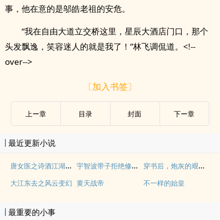
事，他在意的是邬皓老祖的安危。
“我在自由大道立交桥这里，星辰大酒店门口，那个
头发飘逸，笑容迷人的就是我了！”林飞调侃道。<!--
over-->
〔加入书签〕
上ー章
目录
封面
下ー章
最近更新小说
唐女医之诗酒江湖军旅传奇
宇智波带子拒绝修罗场
穿书后，炮灰的艰难生活
大江东去之风云变幻
黄天战帝
不一样的始皇
最重要的小事