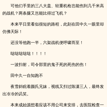
可他们手里的三八大盖、轻重机枪岂能伤到几千米高
的战机？两条腿又岂能比得过飞机？
本来平日里看似很短的路程，此刻在田中久一眼里却
仿佛天际！
还没等他跑一半，六架战机便呼啸而至！
哒哒哒哒哒！！！！
一波扫射，司令部里的鬼子死的死伤的伤！
田中久一自知跑不
夜雪斜睨着颜氏‌‍­兄‌​妹­​­，视线又扫过陈潇三人，最终发
出冷冷的讥笑。
本来成始源想着应该不用公司来安排，去医院检查一