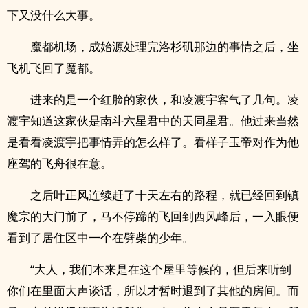
下又没什么大事。
魔都机场，成始源处理完洛杉矶那边的事情之后，坐
飞机飞回了魔都。
进来的是一个红脸的家伙，和凌渡宇客气了几句。凌
渡宇知道这家伙是南斗六星君中的天同星君。他过来当然
是看看凌渡宇把事情弄的怎么样了。看样子玉帝对作为他
座驾的飞舟很在意。
之后叶正风连续赶了十天左右的路程，就已经回到镇
魔宗的大门前了，马不停蹄的飞回到西风峰后，一入眼便
看到了居住区中一个在劈柴的少年。
“大人，我们本来是在这个屋里等候的，但后来听到
你们在里面大声谈话，所以才暂时退到了其他的房间。而