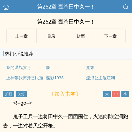
第262章 轰杀田中久一！
第262章 轰杀田中久一！
上ー章
目录
封面
下ー章
热门小说推荐
我的谍战岁月
朕
竟难
上神带我离开贫民窟
谍影1938
流浪公主混江湖
〔加入书签〕
<!--go-->
鬼子卫兵一边将田中久一团团围住，火速向防空洞跑
去，一边对着天空开枪。