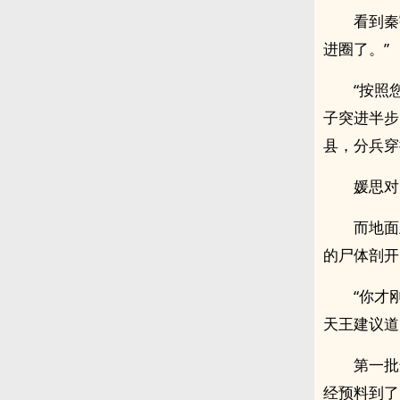
看到秦
进圈了。”
“按照
子突进半步
县，分兵穿
媛思对
而地面
的尸体剖开
“你才
天王建议道
第一批
经预料到了