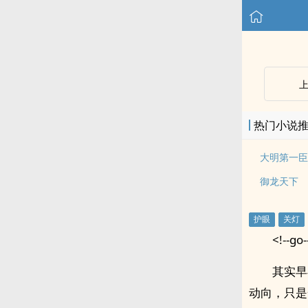
热门小说
大明第一臣
御龙天下
<!--go-
其实早
动向，只是