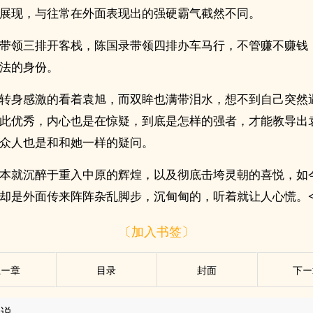
展现，与往常在外面表现出的强硬霸气截然不同。
带领三排开客栈，陈国录带领四排办车马行，不管赚不赚钱
法的身份。
转身感激的看着袁旭，而双眸也满带泪水，想不到自己突然
此优秀，内心也是在惊疑，到底是怎样的强者，才能教导出
众人也是和和她一样的疑问。
本就沉醉于重入中原的辉煌，以及彻底击垮灵朝的喜悦，如
却是外面传来阵阵杂乱脚步，沉甸甸的，听着就让人心慌。<!--o
〔加入书签〕
上ー章
目录
封面
下ー
小说