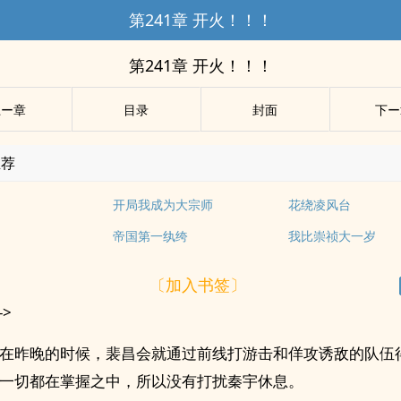
第241章 开火！！！
第241章 开火！！！
上ー章
目录
封面
下ー
推荐
开局我成为大宗师
花绕凌风台
帝国第一纨绔
我比崇祯大一岁
〔加入书签〕
->
在昨晚的时候，裴昌会就通过前线打游击和佯攻诱敌的队伍
一切都在掌握之中，所以没有打扰秦宇休息。