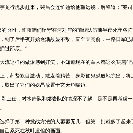
宇龙行虎步赶来，裴昌会连忙递给他望远镜，解释道：“秦
您的吩咐，昨夜咱们留守在河对岸的前线队伍前半夜死守各
，到了后半夜开始逐渐故显不敌，直至天亮前，中路日军已
插过邵原。”
大流这样的做派感到好笑，不知道现在的军人都这么‘纯善’吗
上，苏贤双目激动，散发着精芒，身影如鬼魅般地掠出，将
，取出了它们的妖晶放置于玄天龟嘴边。
刚刚上任，对水箭队和熔岩队的情况不了解，是不是再考虑一
。
选择了第二种挑战方法的人寥寥无几，但第二批就多了起来
自己累死在秋叶道馆的画面。