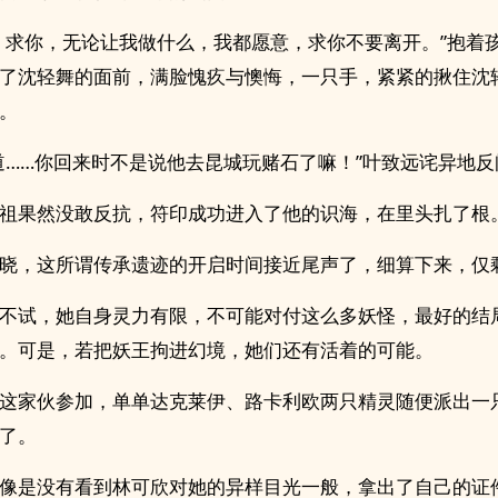
，求你，无论让我做什么，我都愿意，求你不要离开。”抱着
了沈轻舞的面前，满脸愧疚与懊悔，一只手，紧紧的揪住沈
。
道……你回来时不是说他去昆城玩赌石了嘛！”叶致远诧异地反
祖果然没敢反抗，符印成功进入了他的识海，在里头扎了根
晓，这所谓传承遗迹的开启时间接近尾声了，细算下来，仅
不试，她自身灵力有限，不可能对付这么多妖怪，最好的结
。可是，若把妖王拘进幻境，她们还有活着的可能。
这家伙参加，单单达克莱伊、路卡利欧两只精灵随便派出一
了。
像是没有看到林可欣对她的异样目光一般，拿出了自己的证