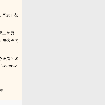
，同志们都
遇上的男
袁旭这样的
今正是沉迷
ver-->
章