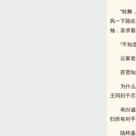
“轻舞
风一下跪在
袖，哀求着
“不知
云家老
苏贤知
为什么
王同归于尽
有白诚
扫所有对手
陆梓嘉