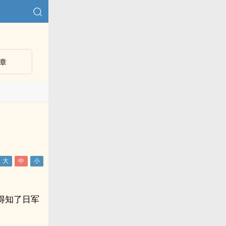
章
得知了日军