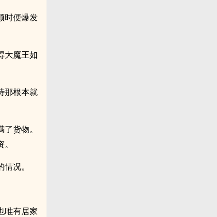
顿时便爆发
得大魔王如
待那根本就
满了货物。
资。
的情况。
。
也唯有居家