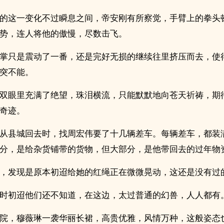
的这一变化不过瞬息之间，帝安刚有所察觉，手臂上的拳头
势，连人将他的傲慢，尽数击飞。
掌只是震动了一番，还是完好无损的继续往里挤压而去，使
突不能。
双眼里充满了绝望，珠泪横流，只能默默地向苍天祈祷，期
奇迹。
从县城回去时，找周宏伟要了十几辆差车。每辆差车，都装
分，是给杂货铺带的货物，但大部分，是他带回去的过年物
，发现是原本初迢给她的红绳正在微微晃动，这还是没有过
时初迢他们还不知道，在这边，太过普通的幻兽，人人都有
院，穆薇琳一袭华丽长裙，高贵优雅，风情万种，这般姿态