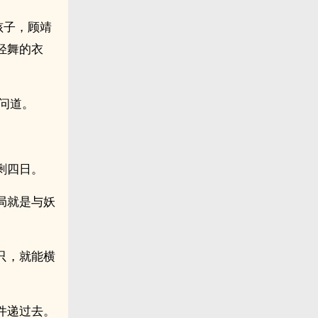
孩子，顾靖
轻舞的衣
问道。
。
剩四日。
局就是与妖
只，就能横
件递过去。