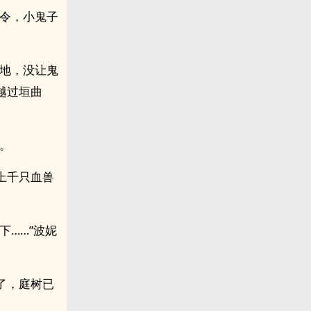
司令，小鬼子
阵地，没让鬼
越过垣曲
。
上千只血兽
下……”波妮
了，庭树已