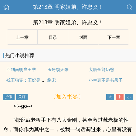
第213章 明家姐弟、许忠义！
第213章 明家姐弟、许忠义！
上ー章
目录
封面
下ー章
热门小说推荐
回到南明当王爷
玉钤锁天录
大唐全能奶爸
残王独宠：王妃是打脸狂魔
终宋
小生真不是书呆子
〔加入书签〕
<!--go-->
“都说戴老板手下有八大金刚，甚至救过戴老板的性
命，而你作为其中之一，被我一句话调过来，心里有没有