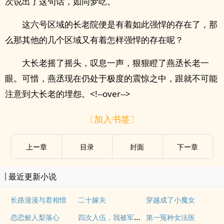
次说出了这句话，如同梦呓。
这六号区域的长老院便是有着如此强悍的存在了，那
么那其他的几个区域又有着怎样强悍的存在呢？
大长老摇了摇头，叹息一声，狠狠瞪了燕丞长老一
眼。可惜，燕丞现在仍处于极度的震惊之中，跟就不可能
注意到大长老的埋怨。<!--over-->
〔加入书签〕
上ー章
目录
封面
下ー章
最近更新小说
长路漫漫与君相惜
二十嫁夫
穿越成了小魔女
四次入伍，我被军区拉进黑名单！
恋恋鲛人梨落心
第一冤种女法医