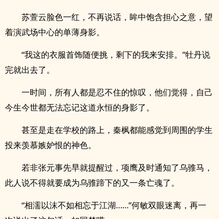
苏萱云脸色一红，不再说话，眸中饱含担心之意，望
着演武场中心的单薄身影。
“我这的衣服首饰随便挑，剩下的我来安排。”牡丹说
完就出去了。
一时间，所有人都是忍不住的惊叹，他们觉得，自己
今生今世都无法忘记这道永恒的身影了。
甚至是走在学校的路上，秦枫都能感觉到周围的学生
投来羡慕嫉妒恨的神色。
若非张元事先早就提醒过，项鹰及时通知了乌骓马，
此人说不得就要成为乌骓蹄下的又一条亡魂了。
“相濡以沫不如相忘于江湖……”何敏双眼迷离，再一