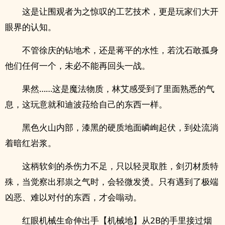
这是让围观者为之惊叹的工艺技术，更是玩家们大开
眼界的认知。
不管徐庆的钻地术，还是蒋平的水性，若沈石敢孤身
他们任何一个，未必不能再回头一战。
果然……这是魔法物质，林艾感受到了里面熟悉的气
息，这玩意就和迪波菈给自己的东西一样。
黑色火山内部，漆黑的硬质地面嶙峋起伏，到处流淌
着暗红岩浆。
这柄软剑的杀伤力不足，只以轻灵取胜，剑刃材质特
殊，当觉察出邪祟之气时，会轻微发烫。只有遇到了极端
凶恶、难以对付的东西，才会嗡动。
红眼机械生命伸出手【机械地】从2B的手里接过烟