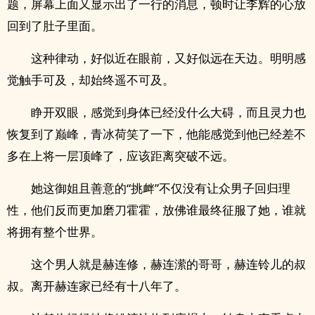
题，屏幕上面又显示出了一行的消息，顿时让李辉的心放
回到了肚子里面。
这种律动，好似近在眼前，又好似远在天边。明明感
觉触手可及，却始终遥不可及。
睁开双眼，感觉到身体已经没什么大碍，而且灵力也
恢复到了巅峰，青冰荷笑了一下，他能感觉到他已经差不
多在上将一层顶峰了，应该距离突破不远。
她这御姐且善意的“挑衅”不仅没有让众男子回归理
性，他们反而更加磨刀霍霍，放佛谁最终征服了她，谁就
将拥有整个世界。
这个男人就是赫连修，赫连潆的哥哥，赫连铃儿的叔
叔。离开赫连家已经有十八年了。