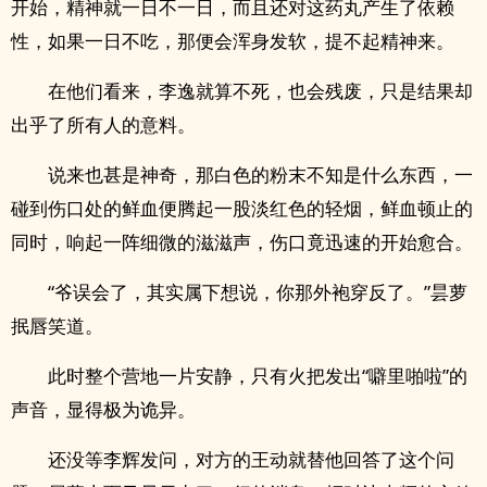
开始，精神就一日不一日，而且还对这药丸产生了依赖
性，如果一日不吃，那便会浑身发软，提不起精神来。
在他们看来，李逸就算不死，也会残废，只是结果却
出乎了所有人的意料。
说来也甚是神奇，那白色的粉末不知是什么东西，一
碰到伤口处的鲜血便腾起一股淡红色的轻烟，鲜血顿止的
同时，响起一阵细微的滋滋声，伤口竟迅速的开始愈合。
“爷误会了，其实属下想说，你那外袍穿反了。”昙萝
抿唇笑道。
此时整个营地一片安静，只有火把发出“噼里啪啦”的
声音，显得极为诡异。
还没等李辉发问，对方的王动就替他回答了这个问