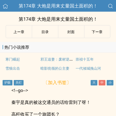
第174章 大炮是用来丈量国土面积的！
第174章 大炮是用来丈量国土面积的！
上ー章
目录
封面
下ー章
热门小说推荐
邪王追妻：废材逆天小姐
寒门崛起
崇祯十五年
雪狼出击
暗影统领的公主妻
一代倾城挽山河
〔加入书签〕
<!--go-->
秦宇是真的被这交通员的话给雷到了呀！
高杆收买了一个旅团长？