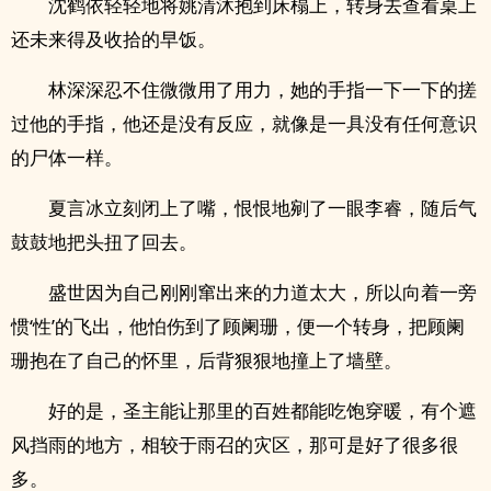
沈鹤依轻轻地将姚清沐抱到床榻上，转身去查看桌上
还未来得及收拾的早饭。
林深深忍不住微微用了用力，她的手指一下一下的搓
过他的手指，他还是没有反应，就像是一具没有任何意识
的尸体一样。
夏言冰立刻闭上了嘴，恨恨地剜了一眼李睿，随后气
鼓鼓地把头扭了回去。
盛世因为自己刚刚窜出来的力道太大，所以向着一旁
惯‘性’的飞出，他怕伤到了顾阑珊，便一个转身，把顾阑
珊抱在了自己的怀里，后背狠狠地撞上了墙壁。
好的是，圣主能让那里的百姓都能吃饱穿暖，有个遮
风挡雨的地方，相较于雨召的灾区，那可是好了很多很
多。