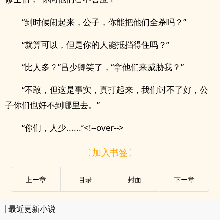
“到时候闹起来，公子，你能把他们全杀吗？”
“就算可以，但是你的人能抵挡得住吗？”
“比人多？”吕少卿笑了，“拿他们来威胁我？”
“不敢，但这是事实，真打起来，我们讨不了好，公
子你们也好不到哪里去。”
“你们，人少......”<!--over-->
〔加入书签〕
上ー章
目录
封面
下ー章
最近更新小说