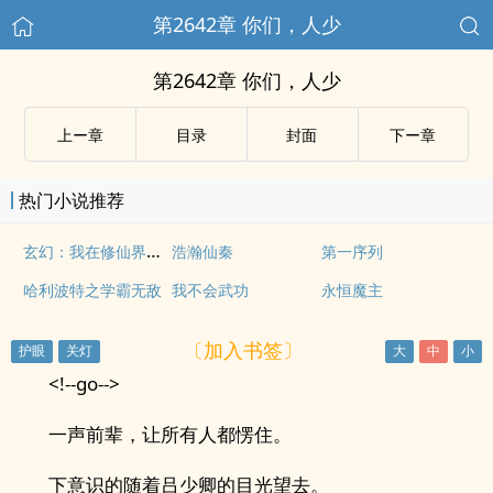
第2642章 你们，人少
第2642章 你们，人少
上ー章
目录
封面
下ー章
热门小说推荐
玄幻：我在修仙界练字长生
浩瀚仙秦
第一序列
哈利波特之学霸无敌
我不会武功
永恒魔主
〔加入书签〕
<!--go-->
一声前辈，让所有人都愣住。
下意识的随着吕少卿的目光望去。