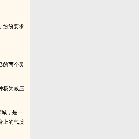
，纷纷要求
己的两个灵
。
种极为威压
倾城，是一
身上的气质