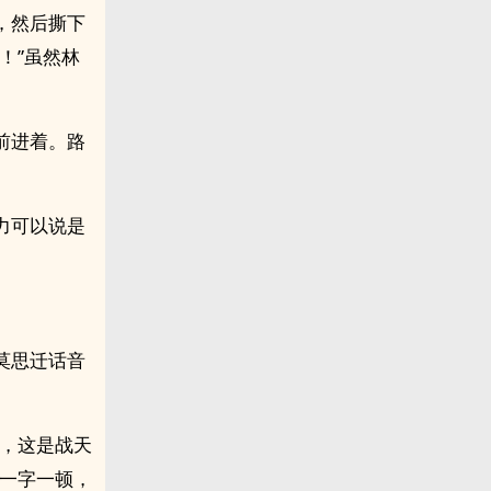
，然后撕下
！”虽然林
前进着。路
力可以说是
莫思迁话音
力，这是战天
常一字一顿，