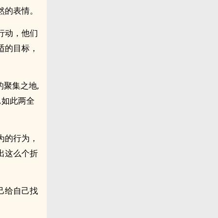
然的表情。
行动，他们
适的目标，
的聚集之地,
,如此两全
为的行为，
出这么个折
己给自己找