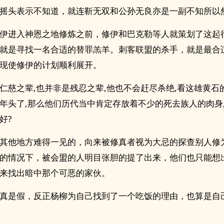
摇头表示不知道，就连靳无双和公孙无良亦是一副不知所以
伊进入神恩之地修炼之前，修伊和巴克勒等人就策划了这起
就是寻找一名合适的替罪羔羊。刺客联盟的杀手，就是最合
现使修伊的计划顺利展开。
仁慈之辈,也并非是残忍之辈,他也不会赶尽杀绝,看这雄黄石
年头了,那么他们历代当中肯定存放着不少的死去族人的肉身
好?
其他地方难得一见的，向来被修真者视为大忌的探查别人修
的情况下，被会盟的人明目张胆的提了出来，他们也只能想
来找出暗中那个可恶的家伙。
真是假，反正杨柳为自己找到了一个吃饭的理由，也算是自