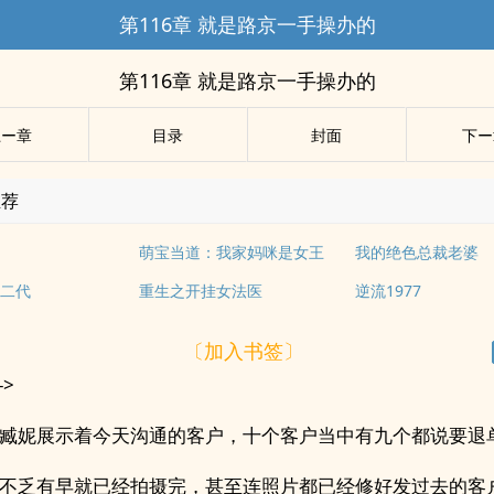
第116章 就是路京一手操办的
第116章 就是路京一手操办的
上ー章
目录
封面
下ー
推荐
萌宝当道：我家妈咪是女王
我的绝色总裁老婆
二代
重生之开挂女法医
逆流1977
〔加入书签〕
->
臧妮展示着今天沟通的客户，十个客户当中有九个都说要退
不乏有早就已经拍摄完，甚至连照片都已经修好发过去的客