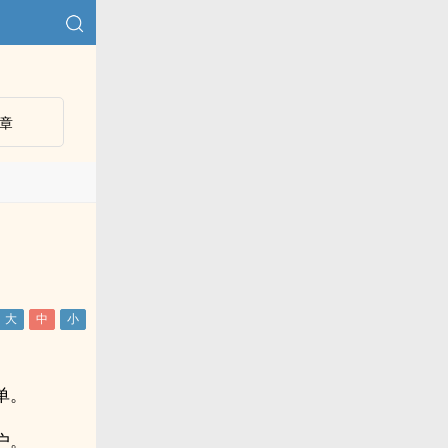
章
单。
户。