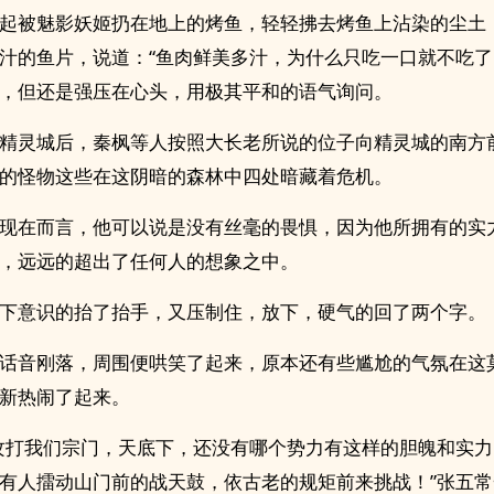
起被魅影妖姬扔在地上的烤鱼，轻轻拂去烤鱼上沾染的尘土
汁的鱼片，说道：“鱼肉鲜美多汁，为什么只吃一口就不吃了
，但还是强压在心头，用极其平和的语气询问。
精灵城后，秦枫等人按照大长老所说的位子向精灵城的南方
的怪物这些在这阴暗的森林中四处暗藏着危机。
现在而言，他可以说是没有丝毫的畏惧，因为他所拥有的实
，远远的超出了任何人的想象之中。
下意识的抬了抬手，又压制住，放下，硬气的回了两个字。
话音刚落，周围便哄笑了起来，原本还有些尴尬的气氛在这
新热闹了起来。
攻打我们宗门，天底下，还没有哪个势力有这样的胆魄和实
有人擂动山门前的战天鼓，依古老的规矩前来挑战！”张五