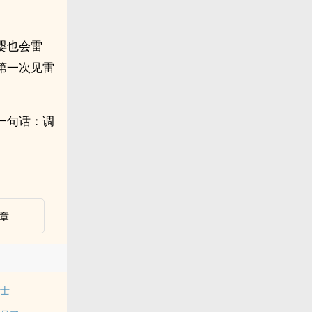
婴也会雷
第一次见雷
一句话：调
章
狂士