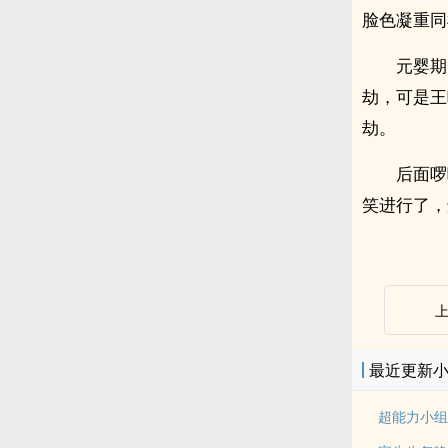
脸色凝重同
元婴期
劫，可是王
劫。
后面啰
笑进行了，违
最近更新
超能力小组