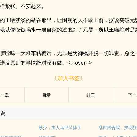
样紧张、不安起来。
的王曦淡淡的站在那里，让围观的人不敢上前，据说突破元
曦就像吃饭喝水一般自然的过度到了元婴，所以王曦绝对是
啰嗦嗦一大堆车轱辘话，无非是为御枫开脱一切罪责，总之
反原则的事情绝对没有做。<!--over-->
〔加入书签〕
上ー章
目录
封面
下ー
小说
苏少，夫人马甲又掉了
乱世四合院，护花