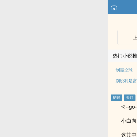
热门小说
制霸全球
别说我是富
<!--go-
小白向
这其中