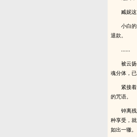
臧妮这
小白的
退款。
......
被云扬
魂分体，已
紧接着
的咒语。
钟离残
种享受，就
如出一辙。