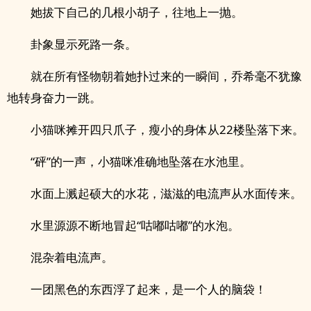
她拔下自己的几根小胡子，往地上一抛。
卦象显示死路一条。
就在所有怪物朝着她扑过来的一瞬间，乔希毫不犹豫
地转身奋力一跳。
小猫咪摊开四只爪子，瘦小的身体从22楼坠落下来。
“砰”的一声，小猫咪准确地坠落在水池里。
水面上溅起硕大的水花，滋滋的电流声从水面传来。
水里源源不断地冒起“咕嘟咕嘟”的水泡。
混杂着电流声。
一团黑色的东西浮了起来，是一个人的脑袋！