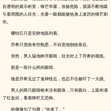
在透明的展示柜里，锋芒毕露，张扬危险，源源不断地吸
引着周围的人目光，光看一眼都能被他身上凌厉的锋芒刺
伤。
哪怕它只是安静地陈列着。
乔希只觉他有些熟悉，不自觉地朝他靠近。
突然，男人猛地睁开眼睛，目光对上了乔希的视线。
那是一双什么样的眼睛。
饶是乔希见过了鬼神怪志，也忍不住被吓了一大跳。
男人的两只眼睛根本没有眼珠，只有眼白，上面布满
了红血丝，看着狰狞又恐怖。
他微微勾了勾唇：“你来了。”