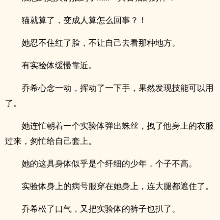
猫就算了，变​‍成‎人​算怎么回事？！
她忍不住红了脸，不让自己去看那种地方。
有实验体缓慢靠近。
乔希心念一动，挥动了一下手，果然发现技能可以用
了。
她连忙朝着一个实验体弹出蛛丝，拽了他身上的衣服
过来，匆忙给自己套上。
她的这具身体似乎是个纤细的少年，个子不高。
实验体身上的病号服穿在她身上，连大腿都遮住了。
乔希松了口气，又把实验体的裤子也扒了。