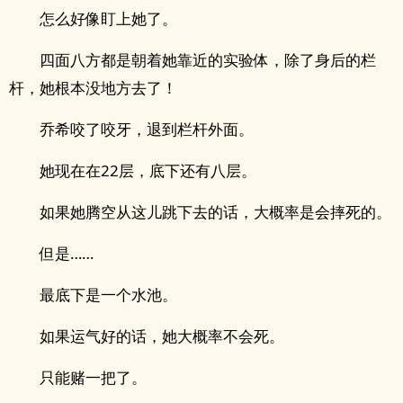
怎么好像盯上她了。
四面八方都是朝着她靠近的实验体，除了身后的栏
杆，她根本没地方去了！
乔希咬了咬牙，退到栏杆外面。
她现在在22层，底下还有八层。
如果她腾空从这儿跳下去的话，大概率是会摔死的。
但是……
最底下是一个水池。
如果运气好的话，她大概率不会死。
只能赌一把了。