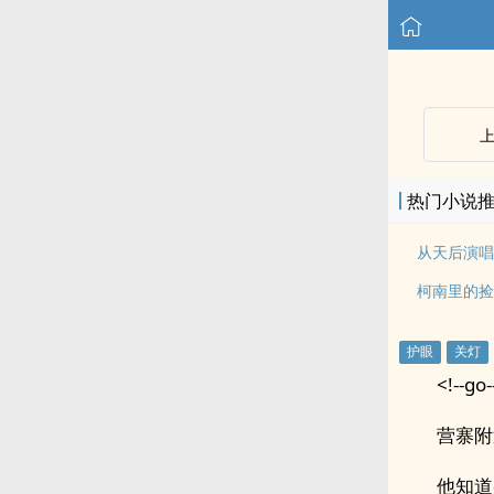
热门小说
从天后演唱
柯南里的捡
<!--go-
营寨附
他知道