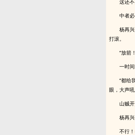
这还不
中者必
杨再兴
打滚。
“放箭
一时间
“都给
眼，大声吼
山贼开
杨再兴
不行！