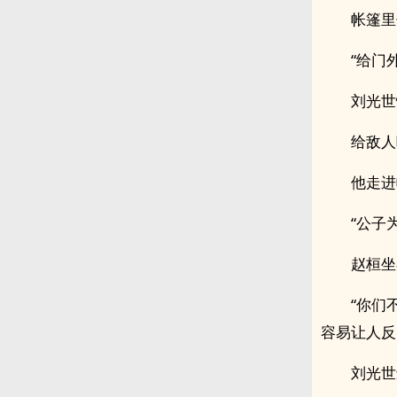
帐篷里
“给门
刘光世
给敌人
他走进
“公子
赵桓坐
“你们
容易让人反
刘光世