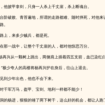
，他披甲拿剑，只身一人杀上千丈崖，杀上断魂台。
台阶破败、青苔遍地，所谓的走路都难、随时摔死，对他来
路。
路上，来多少贼兵，都是死。
在那一战中，让整个千丈崖的人，都对他惊恐万分。
”杨再兴从一颗树上跳出，两侧肩上插着四五支箭，血已染红
！”极少夸人的高楼将杨再兴护在身后，往山上退去。
见到少年出色，他也不会下来。
对千军万马，盔甲、宝剑、地利一样都不能少！
洞的杨进，狠狠的锤了两下树干，这么好的机会，都让人跑