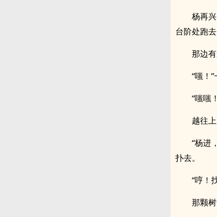
杨再兴
台阶处跑去
那边有
“嗤！
“嗤嗤
越往上
“杨进
扑去。
“哼！
那颗树