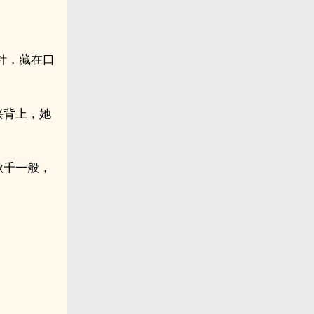
针，藏在口
兴背上，她
秋千一般，