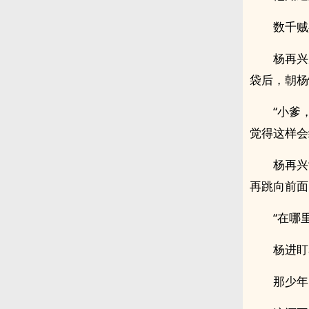
数千贼
杨再兴
袋后，朝杨
“小爹
觉得这样会
杨再兴
再跳向前面
“在哪
杨进盯
那少年