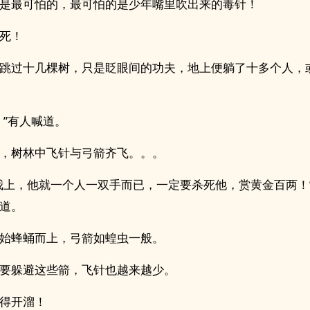
是最可怕的，最可怕的是少年嘴里吹出来的毒针！
死！
跳过十几棵树，只是眨眼间的功夫，地上便躺了十多个人，
！”有人喊道。
，树林中飞针与弓箭齐飞。。。
我上，他就一个人一双手而已，一定要杀死他，赏黄金百两！
道。
始蜂蛹而上，弓箭如蝗虫一般。
要躲避这些箭，飞针也越来越少。
得开溜！