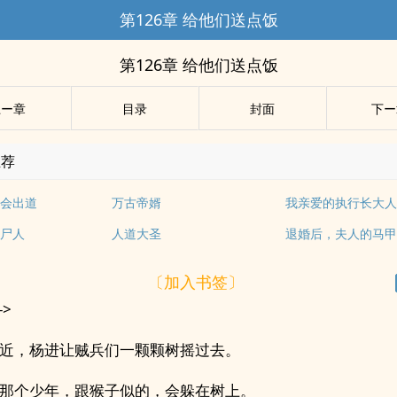
第126章 给他们送点饭
第126章 给他们送点饭
上ー章
目录
封面
下ー
推荐
会出道
万古帝婿
我亲爱的执行长大
尸人
人道大圣
退婚后，夫人的马
〔加入书签〕
->
近，杨进让贼兵们一颗颗树摇过去。
那个少年，跟猴子似的，会躲在树上。