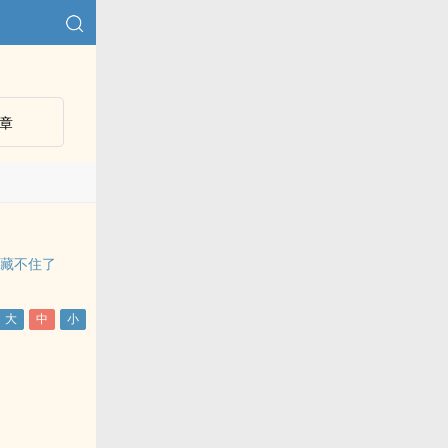
章
人
甲藏不住了