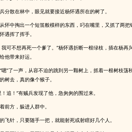
兵分散在林中，眼见就要接近杨怀遇所在的树了。
从怀中掏出一个短笛般模样的东西，叼在嘴里，又抓了两把
怀遇挥了挥手。
，我可不想再死一个爹了。”杨怀遇折断一根绿枝，插在杨再
给他带来好运。
“嗯”了一声，从容不迫的跳到另一颗树上，抓着一根树枝荡
的树去，真的像个猴子。
里！追！”有贼兵发现了他，急匆匆的围过来。
着前方，躲进人群中。
的飞针，只要随手一把，就能射死或射瞎好几个人。