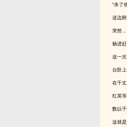
“杀了
这边附
突然，
杨进赶
这一次
台阶上
在千丈
红英等
数以千
这就是